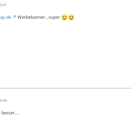
0:41
ay.de
Werbebanner...super
0:48
 besser....