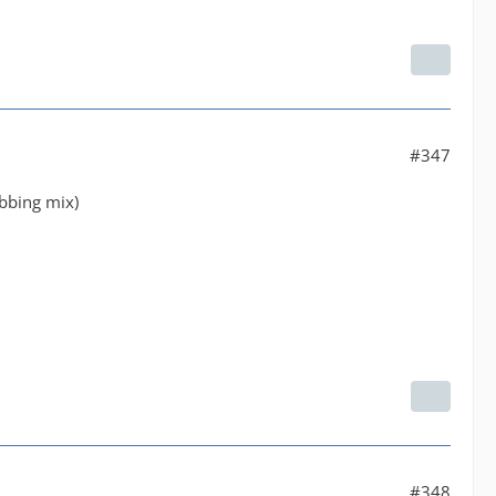
#347
ubbing mix)
#348