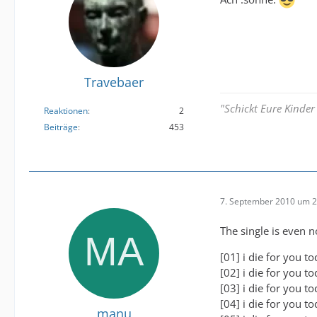
Travebaer
"Schickt Eure Kinder
Reaktionen
2
Beiträge
453
7. September 2010 um 2
The single is even 
[01] i die for you 
[02] i die for you t
[03] i die for you t
[04] i die for you 
manu