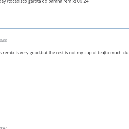
oday (tocadisco garota do parana remix) 06:24
3:33
s remix is very good,but the rest is not my cup of tea(to much cl
9:47