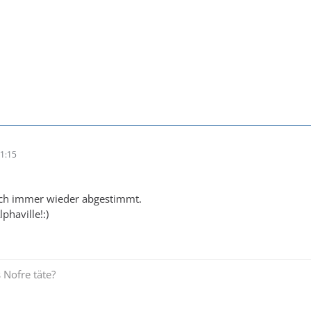
1:15
uch immer wieder abgestimmt.
phaville!:)
 Nofre täte?