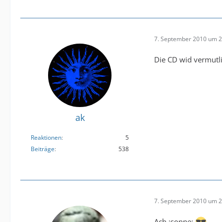
7. September 2010 um 2
Die CD wid vermutli
ak
Reaktionen
5
Beiträge
538
7. September 2010 um 2
Ach :sonne: