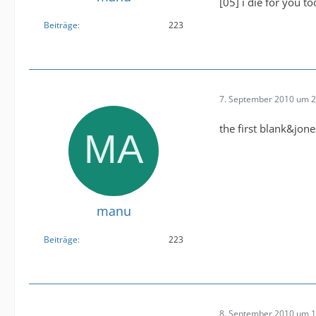
[05] i die for you t
Beiträge
223
7. September 2010 um 2
the first blank&jone
manu
Beiträge
223
8. September 2010 um 1