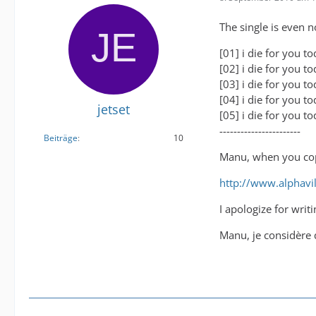
The single is even 
[01] i die for you 
[02] i die for you t
[03] i die for you t
[04] i die for you 
jetset
[05] i die for you t
-----------------------
Beiträge
10
Manu, when you cop
http://www.alphav
I apologize for writ
Manu, je considère q