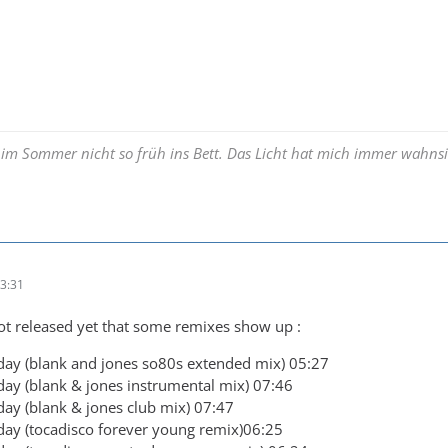
 im Sommer nicht so früh ins Bett. Das Licht hat mich immer wahnsi
3:31
not released yet that some remixes show up :
today (blank and jones so80s extended mix) 05:27
oday (blank & jones instrumental mix) 07:46
oday (blank & jones club mix) 07:47
today (tocadisco forever young remix)06:25