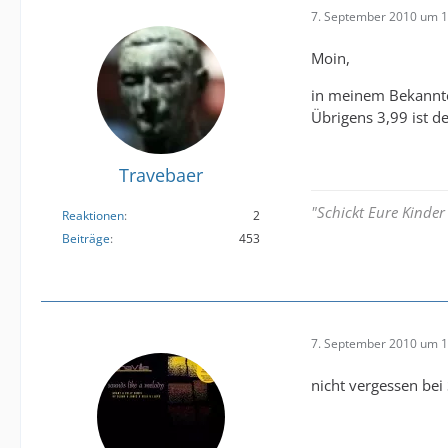
7. September 2010 um 1
Moin,
in meinem Bekannten
Übrigens 3,99 ist d
Travebaer
"Schickt Eure Kinder
Reaktionen
2
Beiträge
453
7. September 2010 um 1
nicht vergessen bei 