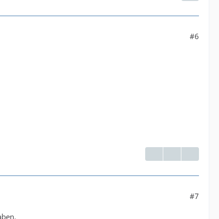
#6
#7
aben.