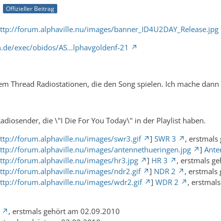
3
Offizieller Beitrag
ttp://forum.alphaville.nu/images/banner_ID4U2DAY_Release.jpg
.de/exec/obidos/AS…lphavgoldenf-21
sem Thread Radiostationen, die den Song spielen. Ich mache dann e
Radiosender, die \"I Die For You Today\" in der Playlist haben.
ttp://forum.alphaville.nu/images/swr3.gif
]
SWR 3
, erstmals
ttp://forum.alphaville.nu/images/antennethueringen.jpg
]
Ante
ttp://forum.alphaville.nu/images/hr3.jpg
]
HR 3
, erstmals g
ttp://forum.alphaville.nu/images/ndr2.gif
]
NDR 2
, erstmals
ttp://forum.alphaville.nu/images/wdr2.gif
]
WDR 2
, erstmal
, erstmals gehört am 02.09.2010