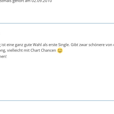
rstmals gehört am 02.09.2010
5
 ist eine ganz gute Wahl als erste Single. Gibt zwar schönere von 
ong, vielleicht mit Chart Chancen
men!
1