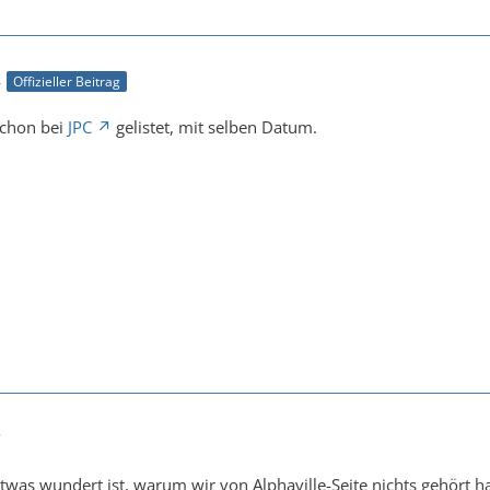
4
Offizieller Beitrag
 schon bei
JPC
gelistet, mit selben Datum.
7
twas wundert ist, warum wir von Alphaville-Seite nichts gehört h