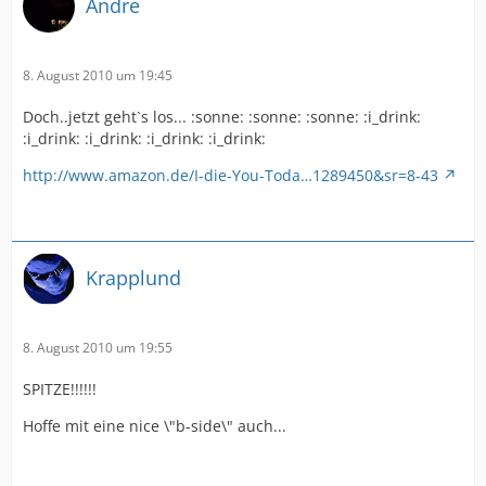
Andre
8. August 2010 um 19:45
Doch..jetzt geht`s los... :sonne: :sonne: :sonne: :i_drink:
:i_drink: :i_drink: :i_drink: :i_drink:
http://www.amazon.de/I-die-You-Toda…1289450&sr=8-43
Krapplund
8. August 2010 um 19:55
SPITZE!!!!!!
Hoffe mit eine nice \"b-side\" auch...