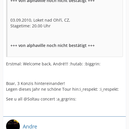
+++ von alphaville noch nicht bestätigt +++
03.09.2010, Loket nad Ohří, CZ,
Stagetime: 20.00 Uhr
+++ von alphaville noch nicht bestätigt +++
Erstmal: Welcome back, André!!! :hutab: :biggrin:
Boar, 3 Konzis hintereinander!
Legen dieses Jahr ne schöne Tour hin:i_respekt: :i_respekt:
See u all @Soltau concert :a_grgrins:
Andre