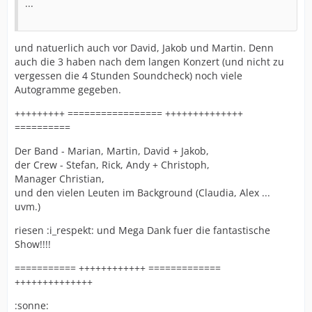
...
und natuerlich auch vor David, Jakob und Martin. Denn
auch die 3 haben nach dem langen Konzert (und nicht zu
vergessen die 4 Stunden Soundcheck) noch viele
Autogramme gegeben.
+++++++++ ================= ++++++++++++++
==========
Der Band - Marian, Martin, David + Jakob,
der Crew - Stefan, Rick, Andy + Christoph,
Manager Christian,
und den vielen Leuten im Background (Claudia, Alex ...
uvm.)
riesen :i_respekt: und Mega Dank fuer die fantastische
Show!!!!
=========== ++++++++++++ =============
++++++++++++++
:sonne: