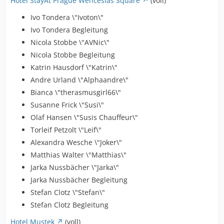
Hotel StayAt Prague Wenceslas Square
(voll)
Ivo Tondera \"Ivoton\"
Ivo Tondera Begleitung
Nicola Stobbe \"AVNic\"
Nicola Stobbe Begleitung
Katrin Hausdorf \"Katrin\"
Andre Urland \"Alphaandre\"
Bianca \"therasmusgirl66\"
Susanne Frick \"Susi\"
Olaf Hansen \"Susis Chauffeur\"
Torleif Petzolt \"Leif\"
Alexandra Wesche \"Joker\"
Matthias Walter \"Matthias\"
Jarka Nussbächer \"Jarka\"
Jarka Nussbächer Begleitung
Stefan Clotz \"Stefan\"
Stefan Clotz Begleitung
Hotel Mustek
(voll)