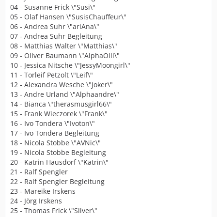
04 - Susanne Frick \"Susi\"
05 - Olaf Hansen \"SusisChauffeur\"
06 - Andrea Suhr \"ariAna\"
07 - Andrea Suhr Begleitung
08 - Matthias Walter \"Matthias\"
09 - Oliver Baumann \"AlphaOlli\"
10 - Jessica Nitsche \"JessyMoongirl\"
11 - Torleif Petzolt \"Leif\"
12 - Alexandra Wesche \"Joker\"
13 - Andre Urland \"Alphaandre\"
14 - Bianca \"therasmusgirl66\"
15 - Frank Wieczorek \"Frank\"
16 - Ivo Tondera \"Ivoton\"
17 - Ivo Tondera Begleitung
18 - Nicola Stobbe \"AVNic\"
19 - Nicola Stobbe Begleitung
20 - Katrin Hausdorf \"Katrin\"
21 - Ralf Spengler
22 - Ralf Spengler Begleitung
23 - Mareike Irskens
24 - Jörg Irskens
25 - Thomas Frick \"Silver\"