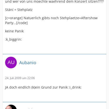
und wer von uns moechte waehrend dem Konzert sitzen????
Stání = Stehplatz
[c=orange] Natuerlich gibts noch Stehplaetze+Aftershow
Party...[/code]
keine Panik
:k_biggrin:
Aubanio
24. Juli 2009 um 22:06
JA doch endlich (k)ein Grund zur Panik :i_drink: