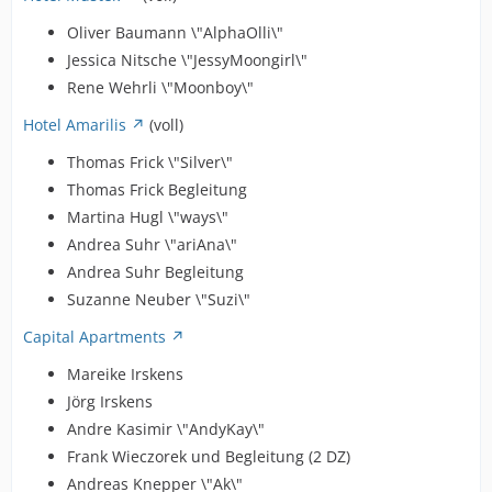
Oliver Baumann \"AlphaOlli\"
Jessica Nitsche \"JessyMoongirl\"
Rene Wehrli \"Moonboy\"
Hotel Amarilis
(voll)
Thomas Frick \"Silver\"
Thomas Frick Begleitung
Martina Hugl \"ways\"
Andrea Suhr \"ariAna\"
Andrea Suhr Begleitung
Suzanne Neuber \"Suzi\"
Capital Apartments
Mareike Irskens
Jörg Irskens
Andre Kasimir \"AndyKay\"
Frank Wieczorek und Begleitung (2 DZ)
Andreas Knepper \"Ak\"