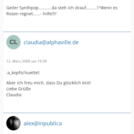
Geiler Synthpop...........da steh ich drauf,........\"Wenn es
Rosen regnet......- hilfe!!!!
claudia@alphaville.de
12. März 2009 um 19:39
:a_kopfschuettel:
Aber ich freu mich, dass Du glücklich bist!
Liebe Grüße
Claudia
alex@inpublica