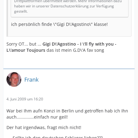
Drittplattformen übermittelt werden. Mehr Informationen dazu
haben wir in unserer Datenschutzerklärung zur Verfügung
gestellt.
ich persönlich finde \"Gigi D\'Agostino\" klasse!
Sorry OT... but ...
Gigi D\'Agostino - I \'ll fly with you -
L\'amour Toujours
das ist mein G.D\'A fav song
Frank
4. Juni 2009 um 16:20
War bei Ihm aufn Konzi in Berlin und getroffen hab ich Ihn
auch..............einfach nur geil!
Der hat irgendwas, fragt mich nicht!
.....Sollte ich den deutschen Schlager lieben???.......