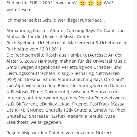
Edition für EUR 1.200 \"erwerben\"
Wie?
weiterlesen... .
Ich meine: selbst Schuld wer illegal runterlädt...
Abmahnung Rasch – Album „Catching Rays On Giant“ von
Alphaville für die Universal Music GmbH
Rechtsgebiete: Urheberrecht, Markenrecht & Urheberrecht
Rechtstipp vom 12.01.2011
Die Rechtsanwälte Rasch aus Hamburg (Adresse: An der
Alster 6, 20099 Hamburg) mahnen für die Universal Music
GmbH wegen angeblichen Verletzung von Urheber- und
Leistungsschutzrechten in sog. Filesharing-Netzwerken
(P2P) ab. Diesmal ist das Album „Catching Rays On Giant”
von Alphaville betroffen. Beim Filesharing werden Dateien
(z.B. Musik, Filme, Dokumente) zwischen Benutzern des
Internets unter Verwendung eines Peer-to-Peer-Netzwerks
(z.B. BitTorrent, eDonkey, eKad, Freenet, FastTrack [Kazaa
Lite K++], GNUnet, Gnutella [Gtk-Gnutella, LimeWire, Phex],
Gnutella2 [Shareaza], I2Phex, Kademlia [eMule, Vuze],
StealthNet) weitergegeben.
Regelmäßig werden Dateien von einzelnen Nutzern