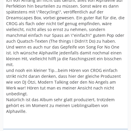
ich von Anfang an nicht das Gefühl, alles von Alphaville auf
Perfektion hin beurteilen zu müssen. Sonst wäre es dann
spätestens mit \"Recycling\", veröffentlich auf der
Dreamscapes Box, vorbei gewesen. Ein guter Rat für die, die
CROG als flach oder nicht tief genug empfinden, wäre
vielleicht, nicht alles so ernst zu nehmen, sondern
manchmal einfach nur Spass an \"einfach\" gutem Pop oder
auch Quatsch-Texten (The things I Didn\'t Do) zu haben.
Und wenn es auch nur das Gepfeife von Song For No One
ist. Ich wünsche Alphaville jedenfalls damit nochmal einen
kleinen Hit, vielleicht hilft ja die Faschingszeit ein bisschen
mit.
und nooh ein kleiner Tip...beim Hören von CROG einfach
strikt nicht daran denken, dass hier der gleiche Produzent
wie von DJ Ötzi, Modern Talking oder den No Angels am
Werk war! Hören tut man es meiner Ansicht nach nicht
unbedingt.
Natürlich ist das Album sehr glatt produziert, trotzdem
gehört es im Moment zu meinen Lieblingsalben von
Alphaville.