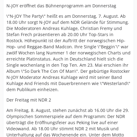
N-JOY eröffnet das Bühnenprogramm am Donnerstag
\"N-JOY The Party\" heißt es am Donnerstag, 7. August. Ab
18.00 Uhr sorgt N-JOY auf dem NDR Gelände für Stimmung.
Die Moderatoren Andreas Kuhlage, Christian Fremy und
Stefan Frech präsentieren ab 20.00 Uhr Top-Stars in
Rostock. Höhepunkt ist der Auftritt der norwegischen Hip-
Hop- und Reggae-Band Madcon. Ihre Single \"Beggin´\" war
zwölf Wochen lang Nummer 1 der norwegischen Charts und
erreichte Platinstatus. Auch in Deutschland hielt sich die
Single wochenlang in den Top Ten. Am 23. Mai erschien ihr
Album \"So Dark The Con Of Man\". Der gebürtige Rostocker
N-JOY Moderator Andreas Kuhlage wird mit seiner Band
Kuhlage And Friends mit Dauerbrennern wie \"Westerland\"
dem Publikum einheizen.
Der Freitag mit NDR 2
Am Freitag, 8. August, stehen zunächst ab 16.00 Uhr die 29.
Olympischen Sommerspiele auf dem Programm: Der NDR
überträgt die Eröffnungsfeier aus Peking live auf einer
Videowand. Ab 18.00 Uhr stimmt NDR 2 mit Musik und
Unterhaltung auf das Wochenende ein. Unter dem Motto