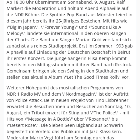
Ab 18.00 Uhr übernimmt am Sonnabend, 9. August, Ralf
Markert die Moderation und holt am Abend Alphaville auf
die NDR Bühne. Die Synthie-Pop-Band aus Münster feiert in
diesem Jahr bereits ihr 25-jähriges Bestehen. Mit Hits wie
\"Big In Japan\", \"Forever Young\" und \"Sounds Like A
Melody\" landete sie international in den oberen Rängen
der Charts. Die Band um Sänger Marian Gold verstand sich
zunächst als reines Studioprojekt. Erst im Sommer 1993 gab
Alphaville auf Einladung der Deutschen Botschaft in Beirut
ihr erstes Konzert. Die junge Sängerin Elisa Kemp kommt
bereits in den Mittagsstunden mit ihrer Band nach Rostock.
Gemeinsam bringen sie den Swing in den Stadthafen und
stellen das aktuelle Album \"Let The Good Times Roll\" vor.
Weiterer Höhepunkt des musikalischen Programms von
NDR 1 Radio MV und dem \"Nordmagazin\" ist der Auftritt
von Police Attack. Beim neuen Projekt von Tino Eisbrenner
erwartet die Besucherinnen und Besucher am Sonntag, 10.
August, ein Tributkonzert für Sting und \"The Police\" - mit
Hits von \"Message In A Bottle\" über \"Roxanne\" bis
\"Desert Rose\". Die Sieben Seen Bigband aus Schwerin
begeistert im Vorfeld das Publikum mit Jazz-Klassikern.
Moderator Marko Vogt führt am Sonntag durch das