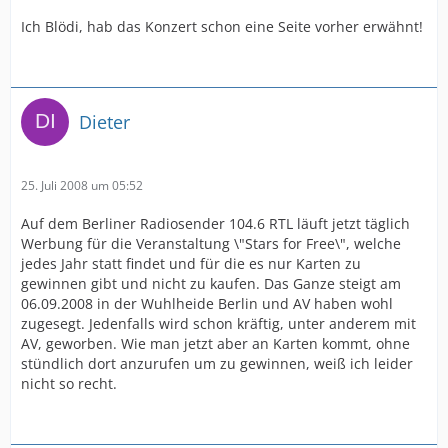
Contemporary Music Festival
[event website]
Ich Blödi, hab das Konzert schon eine Seite vorher erwähnt!
Venue: Liepaja Public Beach
Other artists performing: Sean Kingston, Reamonn,
Liquido, Sunrise Avenue, Cascada and more
international and local artists
Dieter
25. Juli 2008 um 05:52
Auf dem Berliner Radiosender 104.6 RTL läuft jetzt täglich
Werbung für die Veranstaltung \"Stars for Free\", welche
jedes Jahr statt findet und für die es nur Karten zu
gewinnen gibt und nicht zu kaufen. Das Ganze steigt am
06.09.2008 in der Wuhlheide Berlin und AV haben wohl
zugesegt. Jedenfalls wird schon kräftig, unter anderem mit
AV, geworben. Wie man jetzt aber an Karten kommt, ohne
stündlich dort anzurufen um zu gewinnen, weiß ich leider
nicht so recht.