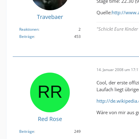
Stage time: 22.30 (
Quelle:
http://www.a
Travebaer
"Schickt Eure Kinder
Reaktionen
2
Beiträge
453
14. Januar 2008 um 17:1
Cool, der erste offiz
Laufach liegt übrige
http://de.wikipedia
Wäre von mir aus gut
Red Rose
Beiträge
249