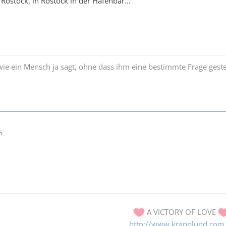
Rostock, in Rostock in der Hafenbar...
 wie ein Mensch ja sagt, ohne dass ihm eine bestimmte Frage gest
5
A VICTORY OF LOVE
http://www.krapplund.com