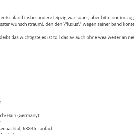
deutschland insbesondere leipzig wär super, aber bitte nur im zu
rösster wunsch (traum), den den \"luxus\" wegen seiner band kon
bleibt das wichtigste,es ist toll das av auch ohne wea weiter an 
2
ach/Hain (Germany)
r
Seebachtal, 63846 Laufach