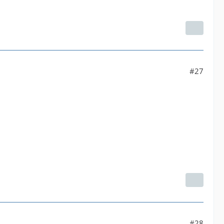
#27
#28