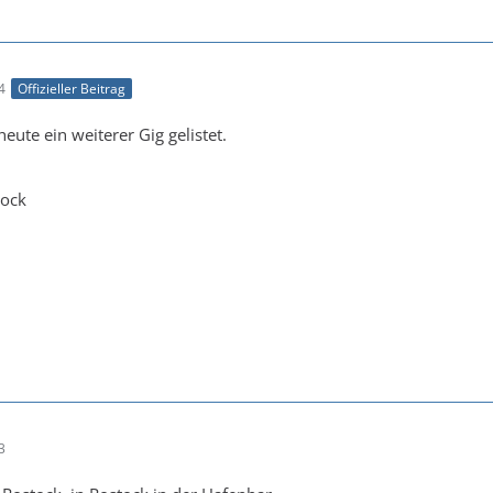
4
Offizieller Beitrag
heute ein weiterer Gig gelistet.
tock
3