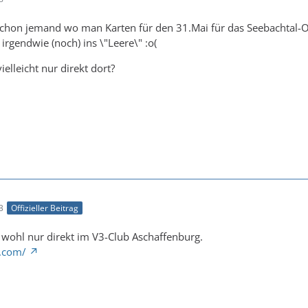
chon jemand wo man Karten für den 31.Mai für das Seebachtal-Op
 irgendwie (noch) ins \"Leere\" :o(
lleicht nur direkt dort?
3
Offizieller Beitrag
it wohl nur direkt im V3-Club Aschaffenburg.
.com/