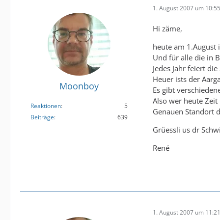
1. August 2007 um 10:5
Hi zäme,
heute am 1.August i
Und für alle die in 
Jedes Jahr feiert d
Heuer ists der Aar
Moonboy
Es gibt verschieden
Also wer heute Zeit
Reaktionen
5
Genauen Standort de
Beiträge
639
Grüessli us dr Schwi
René
1. August 2007 um 11:2