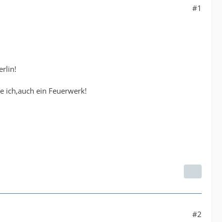
#1
rlin!
be ich,auch ein Feuerwerk!
#2