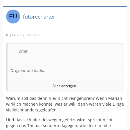
futurecharter
8. Juni 2007 um 09:09
Zitat
Original von Kaddi:
Alles anzeigen
Warum soll das denn hier nicht reingehören? Wenn Marian
Bei futurecharter lese ich nicht unbedingt Neid, aber
wirklich machen könnte, was er will, dann wären viele Dinge
für mich ist das ein Thema, was irgendwie hier in der
vielleicht anders gelaufen.
Form nicht rein gehört.
Und das sich hier deswegen gefetzt wird, spricht nicht
Es ist fast Wochenende...
gegen das Thema, sondern dagegen, wie der ein oder