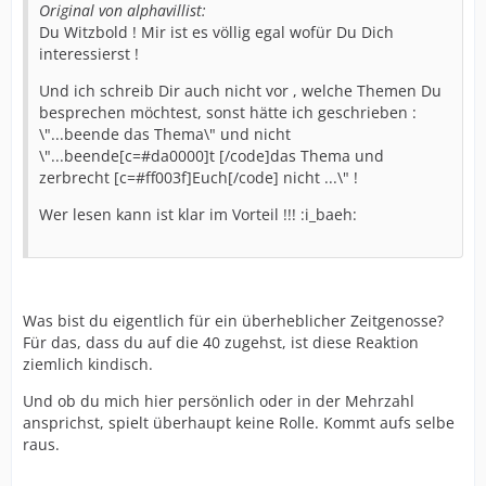
Original von alphavillist:
Du Witzbold ! Mir ist es völlig egal wofür Du Dich
interessierst !
Und ich schreib Dir auch nicht vor , welche Themen Du
besprechen möchtest, sonst hätte ich geschrieben :
\"...beende das Thema\" und nicht
\"...beende[c=#da0000]t [/code]das Thema und
zerbrecht [c=#ff003f]Euch[/code] nicht ...\" !
Wer lesen kann ist klar im Vorteil !!! :i_baeh:
Was bist du eigentlich für ein überheblicher Zeitgenosse?
Für das, dass du auf die 40 zugehst, ist diese Reaktion
ziemlich kindisch.
Und ob du mich hier persönlich oder in der Mehrzahl
ansprichst, spielt überhaupt keine Rolle. Kommt aufs selbe
raus.