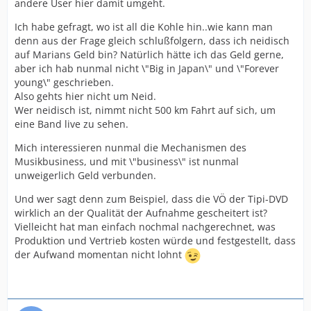
andere User hier damit umgeht.
die Kaddi
Ich habe gefragt, wo ist all die Kohle hin..wie kann man
denn aus der Frage gleich schlußfolgern, dass ich neidisch
PS:
futurecharter
, ich fand, hier war eigentlich
auf Marians Geld bin? Natürlich hätte ich das Geld gerne,
wirklich schon gut was los im Forum-ich finds schön,
aber ich hab nunmal nicht \"Big in Japan\" und \"Forever
dass sich die Fans derzeit nicht fetzen.
young\" geschrieben.
Also gehts hier nicht um Neid.
Wer neidisch ist, nimmt nicht 500 km Fahrt auf sich, um
eine Band live zu sehen.
Mich interessieren nunmal die Mechanismen des
Musikbusiness, und mit \"business\" ist nunmal
unweigerlich Geld verbunden.
Und wer sagt denn zum Beispiel, dass die VÖ der Tipi-DVD
wirklich an der Qualität der Aufnahme gescheitert ist?
Vielleicht hat man einfach nochmal nachgerechnet, was
Produktion und Vertrieb kosten würde und festgestellt, dass
der Aufwand momentan nicht lohnt