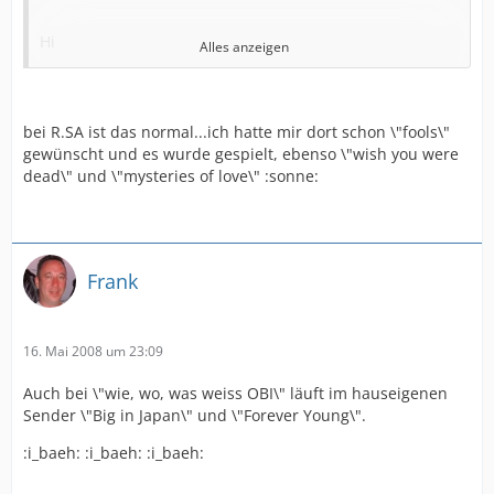
Hi
Alles anzeigen
ich dachte ich fall vom Glauben ab, aber soeben lief auf
Radio R.SA - \"Dance with me\".
bei R.SA ist das normal...ich hatte mir dort schon \"fools\"
gewünscht und es wurde gespielt, ebenso \"wish you were
Mit etwas Glück läuft in der \"Jukebox\" (jeden Tag von
dead\" und \"mysteries of love\" :sonne:
18- 20.00 Uhr) \"Golden Feeling\"
Ciao Frank
Frank
...........und so macht Radio hören Spass !
16. Mai 2008 um 23:09
Auch bei \"wie, wo, was weiss OBI\" läuft im hauseigenen
Sender \"Big in Japan\" und \"Forever Young\".
:i_baeh: :i_baeh: :i_baeh: