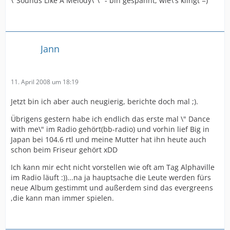
\"Sounds Like A Melody\"\" - bin gespannt, wie\'s klingt =)
Jann
11. April 2008 um 18:19
Jetzt bin ich aber auch neugierig, berichte doch mal ;).
Übrigens gestern habe ich endlich das erste mal \" Dance
with me\" im Radio gehört(bb-radio) und vorhin lief Big in
Japan bei 104.6 rtl und meine Mutter hat ihn heute auch
schon beim Friseur gehört xDD
Ich kann mir echt nicht vorstellen wie oft am Tag Alphaville
im Radio läuft :))...na ja hauptsache die Leute werden fürs
neue Album gestimmt und außerdem sind das evergreens
,die kann man immer spielen.