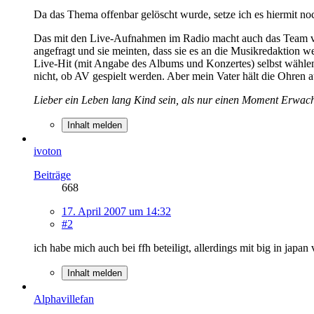
Da das Thema offenbar gelöscht wurde, setze ich es hiermit no
Das mit den Live-Aufnahmen im Radio macht auch das Team von 
angefragt und sie meinten, dass sie es an die Musikredaktion w
Live-Hit (mit Angabe des Albums und Konzertes) selbst wählen 
nicht, ob AV gespielt werden. Aber mein Vater hält die Ohren 
Lieber ein Leben lang Kind sein, als nur einen Moment Erwac
Inhalt melden
ivoton
Beiträge
668
17. April 2007 um 14:32
#2
ich habe mich auch bei ffh beteiligt, allerdings mit big in jap
Inhalt melden
Alphavillefan