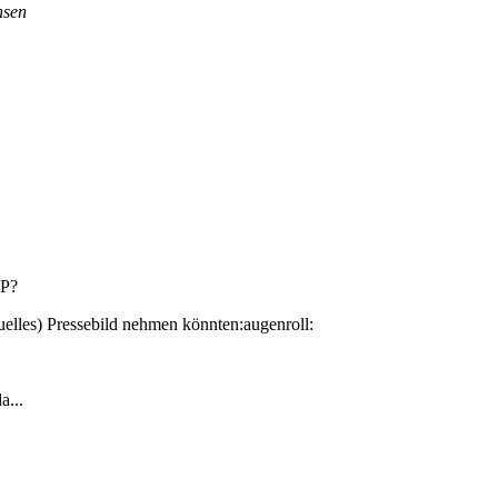
hsen
HP?
tuelles) Pressebild nehmen könnten:augenroll:
a...