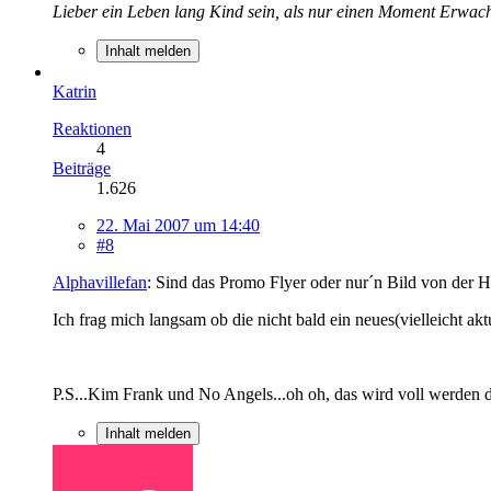
Lieber ein Leben lang Kind sein, als nur einen Moment Erwac
Inhalt melden
Katrin
Reaktionen
4
Beiträge
1.626
22. Mai 2007 um 14:40
#8
Alphavillefan
: Sind das Promo Flyer oder nur´n Bild von der 
Ich frag mich langsam ob die nicht bald ein neues(vielleicht ak
P.S...Kim Frank und No Angels...oh oh, das wird voll werden d
Inhalt melden