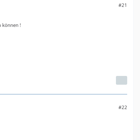
#21
n können !
#22