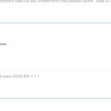
ibfehlern habe ich das Urheberrecht! Falls jemand vorhat - diese zu
use...
and wave GOOD BYE + + +