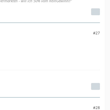
 vermarkten - will ich 50% vom ReinGewinn!!”
#27
#28