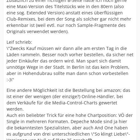
Zusätzlich zu einer richtigen B-Seite hätte ich noch gerne
eine Maxi-Version des Titelstücks wie in den 80ern (also
eine sog. Extended Version) anstatt eines überflüssigen
Club-Remixes, bei dem der Song als solcher gar nicht mehr
erkennbar ist (weil evtl. nur noch Sample-Fragmente des
Originals verwendet werden).
Leif schrieb:
\"Zwecks Kauf müssen wir dann alle am ersten Tag in die
Läden rammeln. Besser noch vorher bestellen, da sicher net
jeder Einkäufer das ordern wird. Man spart sich damit
unnötige Wege in der Stadt. In Berlin ist das kein Problem,
aber in Hohendubrau sollte man dann schon vorbestellen
:-)\"
Eine andere Möglichkeit ist die Bestellung bei amazon; das
ist einer der wenigen (der einzige?) Online-Händler, bei
dem Verkäufe für die Media-Control-Charts gewertet
werden.
Auch ein beliebter Trick für eine hohe Chartposition: VÖ der
Single in mehreren Formaten. Depeche Mode sind ja hier
die bekanntesten Spezialisten, aber auch And One haben
es aufgrund von drei unterschiedlichen \"So klingt Liebe\"-