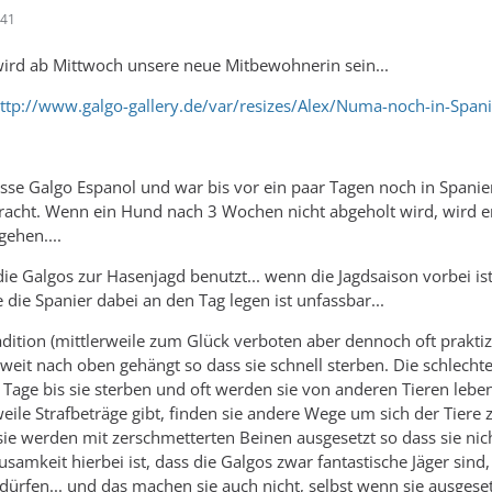
:41
ird ab Mittwoch unsere neue Mitbewohnerin sein...
: http://www.galgo-gallery.de/var/resizes/Alex/Numa-noch-in-S
asse Galgo Espanol und war bis vor ein paar Tagen noch in Spani
racht. Wenn ein Hund nach 3 Wochen nicht abgeholt wird, wird er g
ehen....
ie Galgos zur Hasenjagd benutzt... wenn die Jagdsaison vorbei ist
 die Spanier dabei an den Tag legen ist unfassbar...
adition (mittlerweile zum Glück verboten aber dennoch oft praktiz
weit nach oben gehängt so dass sie schnell sterben. Die schlech
 Tage bis sie sterben und oft werden sie von anderen Tieren leben
weile Strafbeträge gibt, finden sie andere Wege um sich der Tiere
sie werden mit zerschmetterten Beinen ausgesetzt so dass sie nic
samkeit hierbei ist, dass die Galgos zwar fantastische Jäger sind
 dürfen... und das machen sie auch nicht, selbst wenn sie ausgese