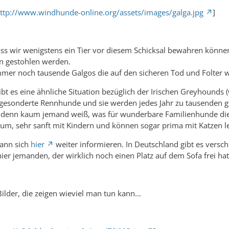
ttp://www.windhunde-online.org/assets/images/galga.jpg
]
ass wir wenigstens ein Tier vor diesem Schicksal bewahren können.
n gestohlen werden.
immer noch tausende Galgos die auf den sicheren Tod und Folter 
bt es eine ähnliche Situation bezüglich der Irischen Greyhounds (w
sgesonderte Rennhunde und sie werden jedes Jahr zu tausenden ge
g, denn kaum jemand weiß, was für wunderbare Familienhunde dies
um, sehr sanft mit Kindern und können sogar prima mit Katzen l
kann sich
hier
weiter informieren. In Deutschland gibt es verschi
a hier jemanden, der wirklich noch einen Platz auf dem Sofa frei ha
ilder, die zeigen wieviel man tun kann...