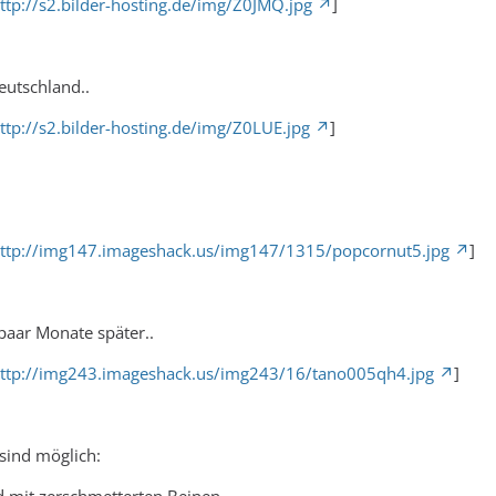
ttp://s2.bilder-hosting.de/img/Z0JMQ.jpg
]
eutschland..
ttp://s2.bilder-hosting.de/img/Z0LUE.jpg
]
ttp://img147.imageshack.us/img147/1315/popcornut5.jpg
]
paar Monate später..
ttp://img243.imageshack.us/img243/16/tano005qh4.jpg
]
sind möglich: