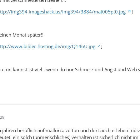
 mit zerschmetterten Beinen...
ttp://img394.imageshack.us/img394/3884/mat005pt0.jpg
]
einen Monat später!!
ttp://www.bilder-hosting.de/img/Q146U.jpg
]
du tun kannst ist viel - wenn du nur Schmerz und Angst und Weh
:28
en jahren beruflich auf mallorca zu tun und dort auch erleben müs
eutet. ein solch (unmenschliches) verhalten ist sicherlich nicht im