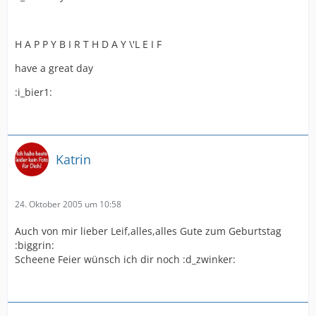
H A P P Y B I R T H D A Y \'L E I F
have a great day
:i_bier1:
Katrin
24. Oktober 2005 um 10:58
Auch von mir lieber Leif,alles,alles Gute zum Geburtstag
:biggrin:
Scheene Feier wünsch ich dir noch :d_zwinker: