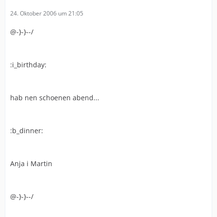
24. Oktober 2006 um 21:05
@-}-}--/
:i_birthday:
hab nen schoenen abend...
:b_dinner:
Anja i Martin
@-}-}--/