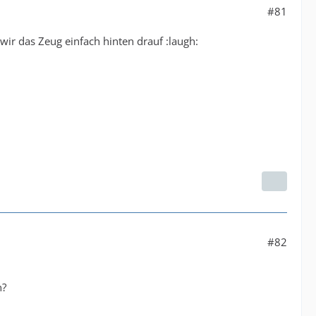
#81
r das Zeug einfach hinten drauf :laugh:
#82
n?