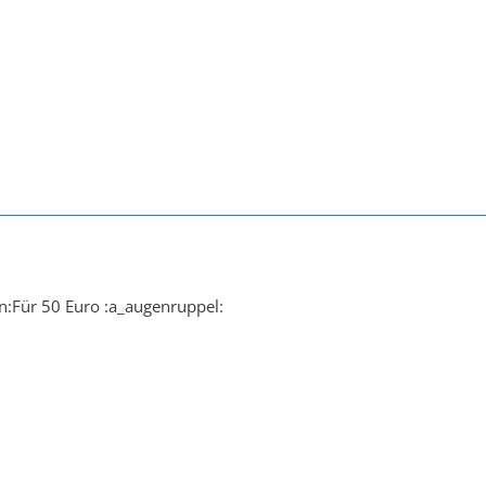
n:Für 50 Euro :a_augenruppel: