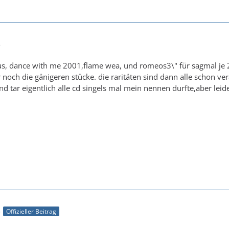
8
e us, dance with me 2001,flame wea, und romeos3\" für sagmal j
 noch die gänigeren stücke. die raritäten sind dann alle schon 
 and tar eigentlich alle cd singels mal mein nennen durfte,aber l
5
Offizieller Beitrag