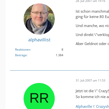
28. Juli 2007 um 19:16
Ist schon manchmal 
ging für keine 80 E
Und manche, wo nix 
Und direkt \"verklop
alphavillist
Aber Geldnot oder 
Reaktionen
8
Beiträge
1.384
31. Juli 2007 um 11:53
Jetzt ist die \" Cra
So komme ich nie a
Alphaville \' Crazys