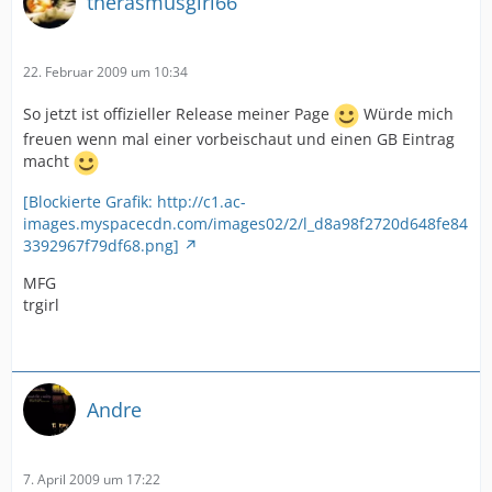
therasmusgirl66
22. Februar 2009 um 10:34
So jetzt ist offizieller Release meiner Page
Würde mich
freuen wenn mal einer vorbeischaut und einen GB Eintrag
macht
[Blockierte Grafik: http://c1.ac-
images.myspacecdn.com/images02/2/l_d8a98f2720d648fe84
3392967f79df68.png]
MFG
trgirl
Andre
7. April 2009 um 17:22