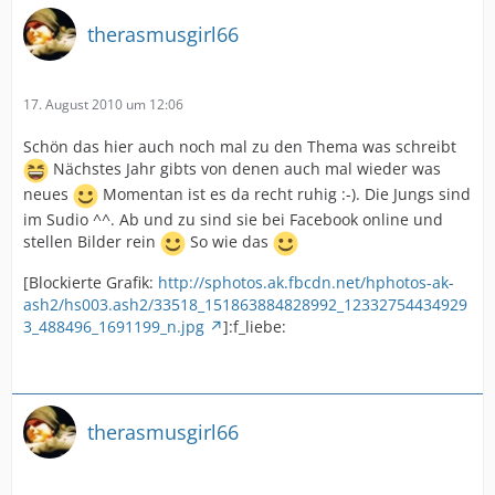
therasmusgirl66
17. August 2010 um 12:06
Schön das hier auch noch mal zu den Thema was schreibt
Nächstes Jahr gibts von denen auch mal wieder was
neues
Momentan ist es da recht ruhig :-). Die Jungs sind
im Sudio ^^. Ab und zu sind sie bei Facebook online und
stellen Bilder rein
So wie das
[Blockierte Grafik:
http://sphotos.ak.fbcdn.net/hphotos-ak-
ash2/hs003.ash2/33518_151863884828992_12332754434929
3_488496_1691199_n.jpg
]:f_liebe:
therasmusgirl66