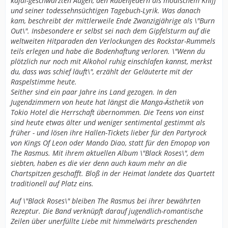
kajal-geschwärzten Augen, den Rabenfedern als modischem Kniff
und seiner todessehnsüchtigen Tagebuch-Lyrik. Was danach
kam, beschreibt der mittlerweile Ende Zwanzigjährige als \"Burn
Out\". Insbesondere er selbst sei nach dem Gipfelsturm auf die
weltweiten Hitparaden den Verlockungen des Rockstar-Rummels
teils erlegen und habe die Bodenhaftung verloren. \"Wenn du
plötzlich nur noch mit Alkohol ruhig einschlafen kannst, merkst
du, dass was schief läuft\", erzählt der Geläuterte mit der
Raspelstimme heute.
Seither sind ein paar Jahre ins Land gezogen. In den
Jugendzimmern von heute hat längst die Manga-Ästhetik von
Tokio Hotel die Herrschaft übernommen. Die Teens von einst
sind heute etwas älter und weniger sentimental gestimmt als
früher - und lösen ihre Hallen-Tickets lieber für den Partyrock
von Kings Of Leon oder Mando Diao, statt für den Emopop von
The Rasmus. Mit ihrem aktuellen Album \"Black Roses\", dem
siebten, haben es die vier denn auch kaum mehr an die
Chartspitzen geschafft. Bloß in der Heimat landete das Quartett
traditionell auf Platz eins.
Auf \"Black Roses\" bleiben The Rasmus bei ihrer bewährten
Rezeptur. Die Band verknüpft darauf jugendlich-romantische
Zeilen über unerfüllte Liebe mit himmelwärts preschenden