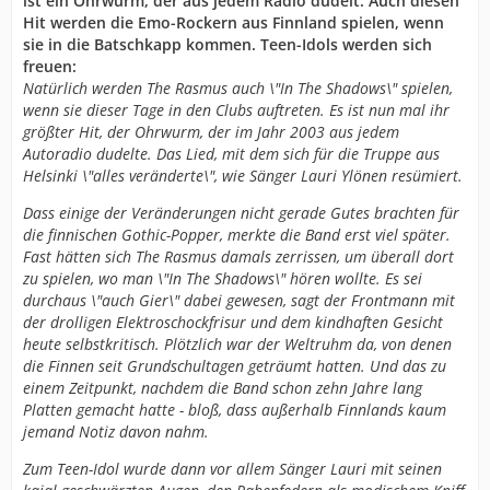
ist ein Ohrwurm, der aus jedem Radio dudelt. Auch diesen
Hit werden die Emo-Rockern aus Finnland spielen, wenn
sie in die Batschkapp kommen. Teen-Idols werden sich
freuen:
Natürlich werden The Rasmus auch \"In The Shadows\" spielen,
wenn sie dieser Tage in den Clubs auftreten. Es ist nun mal ihr
größter Hit, der Ohrwurm, der im Jahr 2003 aus jedem
Autoradio dudelte. Das Lied, mit dem sich für die Truppe aus
Helsinki \"alles veränderte\", wie Sänger Lauri Ylönen resümiert.
Dass einige der Veränderungen nicht gerade Gutes brachten für
die finnischen Gothic-Popper, merkte die Band erst viel später.
Fast hätten sich The Rasmus damals zerrissen, um überall dort
zu spielen, wo man \"In The Shadows\" hören wollte. Es sei
durchaus \"auch Gier\" dabei gewesen, sagt der Frontmann mit
der drolligen Elektroschockfrisur und dem kindhaften Gesicht
heute selbstkritisch. Plötzlich war der Weltruhm da, von denen
die Finnen seit Grundschultagen geträumt hatten. Und das zu
einem Zeitpunkt, nachdem die Band schon zehn Jahre lang
Platten gemacht hatte - bloß, dass außerhalb Finnlands kaum
jemand Notiz davon nahm.
Zum Teen-Idol wurde dann vor allem Sänger Lauri mit seinen