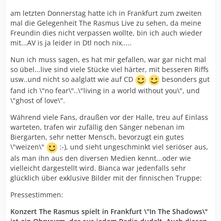
am letzten Donnerstag hatte ich in Frankfurt zum zweiten
mal die Gelegenheit The Rasmus Live zu sehen, da meine
Freundin dies nicht verpassen wollte, bin ich auch wieder
mit...AV is ja leider in Dtl noch nix.....
Nun ich muss sagen, es hat mir gefallen, war gar nicht mal
so übel...live sind viele Stücke viel härter, mit besseren Riffs
usw..und nicht so aalglatt wie auf CD
besonders gut
fand ich \"no fear\"..\"living in a world without you\", und
\"ghost of love\".
Während viele Fans, draußen vor der Halle, treu auf Einlass
warteten, trafen wir zufällig den Sänger nebenan im
Biergarten, sehr netter Mensch, bevorzugt ein gutes
\"weizen\"
:-), und sieht ungeschminkt viel seriöser aus,
als man ihn aus den diversen Medien kennt...oder wie
vielleicht dargestellt wird. Bianca war jedenfalls sehr
glücklich über exklusive Bilder mit der finnischen Truppe:
Pressestimmen:
Konzert The Rasmus spielt in Frankfurt \"In The Shadows\"