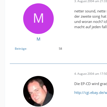
3. August 2004 um 21:3
netter sound, nette s
der zweite song hat 
und woran noch? ic
macht auf jeden fal
M
Beiträge
58
4. August 2004 um 17:5
Die EP-CD wird gra
http://cgi.ebay.d