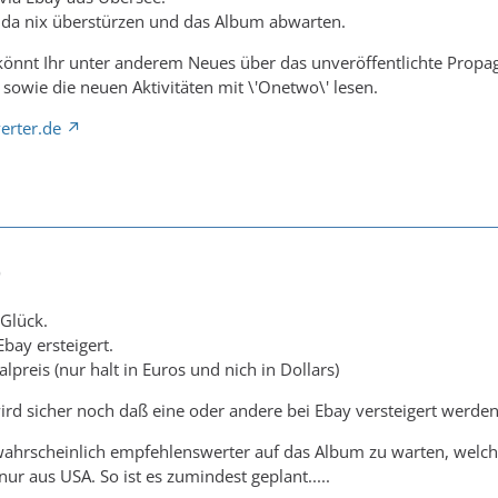
e da nix überstürzen und das Album abwarten.
 könnt Ihr unter anderem Neues über das unveröffentlichte Pro
owie die neuen Aktivitäten mit \'Onetwo\' lesen.
erter.de
9
 Glück.
Ebay ersteigert.
lpreis (nur halt in Euros und nich in Dollars)
wird sicher noch daß eine oder andere bei Ebay versteigert werden
 wahrscheinlich empfehlenswerter auf das Album zu warten, welc
ur aus USA. So ist es zumindest geplant.....