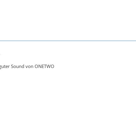
4
ch guter Sound von ONETWO