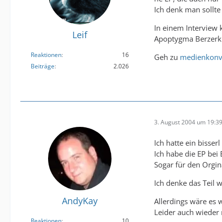
Ich denk man sollt
In einem Interview
Leif
Apoptygma Berzerk s
Reaktionen
16
Geh zu
medienkonv
Beiträge
2.026
3. August 2004 um 19:3
Ich hatte ein bisserl
Ich habe die EP bei 
Sogar für den Orgina
Ich denke das Teil 
AndyKay
Allerdings wäre es
Leider auch wieder n
Reaktionen
10