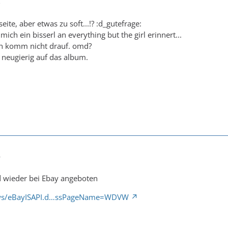
3
eite, aber etwas zu soft...!? :d_gutefrage:
mich ein bisserl an everything but the girl erinnert...
h komm nicht drauf. omd?
l neugierig auf das album.
0
d wieder bei Ebay angeboten
e/ws/eBayISAPI.d…ssPageName=WDVW