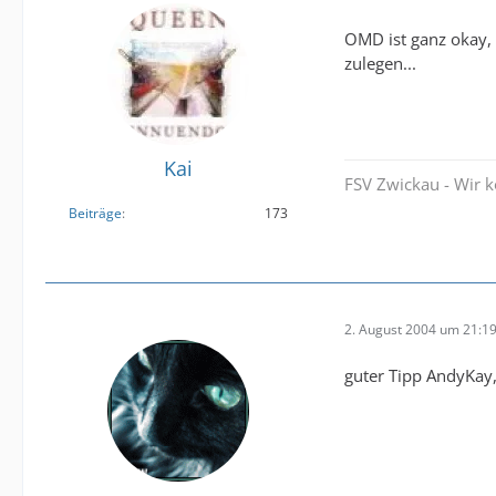
OMD ist ganz okay, 
zulegen...
Kai
FSV Zwickau - Wir 
Beiträge
173
2. August 2004 um 21:1
guter Tipp AndyKay