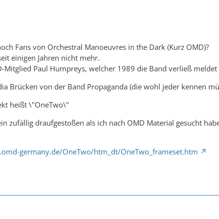
 noch Fans von Orchestral Manoeuvres in the Dark (Kurz OMD)?
seit einigen Jahren nicht mehr.
Mitglied Paul Humpreys, welcher 1989 die Band verließ meldet s
audia Brücken von der Band Propaganda (die wohl jeder kennen 
kt heißt \"OneTwo\"
rein zufällig draufgestoßen als ich nach OMD Material gesucht h
o.omd-germany.de/OneTwo/htm_dt/OneTwo_frameset.htm