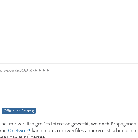
7
and wave GOOD BYE + + +
9
Offizieller Beitrag
t bei mir wirklich großes Interesse geweckt, wo doch Propagand
 von
Onetwo
kann man ja in zwei files anhören. Ist sehr nach
 via Ebay aus Übersee.