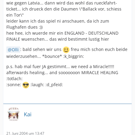
wie gegen Latvia... dann wird das wohl das rueckfahrt-
ticket... ich drueck den die Daumen \"Ballack vor, schiess
ein Tor\"
leider kann ich das spiel ni anschauen, da ich zum
Flughafen dues :))
hee hee, ich wuerde mir ein ENGLAND - DEUTSCHLAND
FINALE wuenschen... das wird bestimmt lustig hier
Olli
: bald sehen wir uns
freu mich schon euch beide
wiederzusehen... *bounce* :k_biggrin:
p.s. hab mal fuer JA gestimmt... we need a Miracle!!!!!
afterwards healing... and sooooooon MIRACLE HEALING
:totlach:
:sonne:
:laugh: :d_pfeid:
Kai
21. Juni 2004 um 13:47