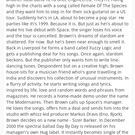
high in the charts with a song called Female Of The Species
and they want him to step in for their sick guitarist on a US
tour. Suddenly he\'s in LA, about to become a pop star. He
parties like it\'s 1999. Because it is. But just as he\'s about to
make his live debut with Space, the singer loses his voice
and the tour is cancelled. Brown\'s dreams of stardom are
shattered. For now. But he\'s been near enough to smell it.
Back in Liverpool he forms a band called Fuzzy Logic and
gets a publishing deal for his songs. Once again, stardom
beckons. But the publisher only wants him to write line-
dancing tunes. Despondent but on a creative high, Brown
house-sits for a musician friend who\'s gone travelling in
India and discovers his collection of unusual instruments. In
a flurry of activity, he starts writing songs and lyrics,
inspired by life, love and random words and phrases from
magazines. He records a home-made demo under the name
The Modernaires. Then Brown calls up Space\'s manager.
He loves the songs, offers him a deal and sends him into the
studio with whizz-kid producer Markus Dravs (Eno, Bjork).
Brown decides on a new name - Sizer Barker. In December
2000 the spectral ballad Day By Day is released on his
manager\'s own Hug label. It instantly becomes single of the