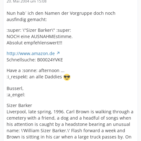
20. Mai 2004 um 15:08
Nun hab´ ich den Namen der Vorgruppe doch noch
ausfindig gemacht:
:super: \"Sizer Barker\" :super:
NOCH eine AUSNAHMEstimme.
Absolut empfehlenswert!!!
http://www.amazon.de
Schnellsuche: B00024YVKE
Have a :sonne: afternoon ...
:i_respekt: an alle Daddies
Busserl,
:a_engel:
Sizer Barker
Liverpool, late spring, 1996. Carl Brown is walking through a
cemetery with a friend, a dog and a headful of songs when
his attention is caught by a headstone bearing an unusual
name: \'William Sizer Barker.\' Flash forward a week and
Brown is sitting in his car when a large truck passes by. On