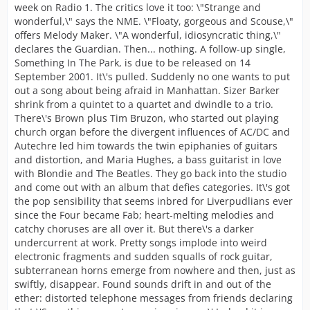
week on Radio 1. The critics love it too: \"Strange and
wonderful,\" says the NME. \"Floaty, gorgeous and Scouse,\"
offers Melody Maker. \"A wonderful, idiosyncratic thing,\"
declares the Guardian. Then... nothing. A follow-up single,
Something In The Park, is due to be released on 14
September 2001. It\'s pulled. Suddenly no one wants to put
out a song about being afraid in Manhattan. Sizer Barker
shrink from a quintet to a quartet and dwindle to a trio.
There\'s Brown plus Tim Bruzon, who started out playing
church organ before the divergent influences of AC/DC and
Autechre led him towards the twin epiphanies of guitars
and distortion, and Maria Hughes, a bass guitarist in love
with Blondie and The Beatles. They go back into the studio
and come out with an album that defies categories. It\'s got
the pop sensibility that seems inbred for Liverpudlians ever
since the Four became Fab; heart-melting melodies and
catchy choruses are all over it. But there\'s a darker
undercurrent at work. Pretty songs implode into weird
electronic fragments and sudden squalls of rock guitar,
subterranean horns emerge from nowhere and then, just as
swiftly, disappear. Found sounds drift in and out of the
ether: distorted telephone messages from friends declaring