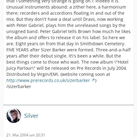
that \'Something very strange is going on.\' Indeed it is.
Unusual instruments abound: a zither here, a harmonium
there; recorders and accordions floating in and out of the
mix. But they don\'t have a deal until Dravs, now working
with Peter Gabriel, plays him the unreleased songs by the
unsigned band. Peter Gabriel tells Brown how much he likes
the album and offers to release it on his label. So here we
are. Eight years on from that day in Smithdown Cemetery.
FIVE YEARS after Sizer Barker were formed. Three-and-a-half
years after their debut single. It\'s been a while. But the
best things come to those who wait. The new album \"Hotel
Juicy Parlour\" will be released on Pre Records in July 2004.
Distributed by Virgin/EMI. (website coming soon at
http://www.prerecords.co.uk/sizerbarker
)
/sizerbarker
Silver
21. Mai 2004 um 20:31