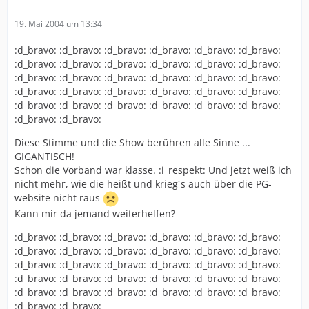
19. Mai 2004 um 13:34
:d_bravo: :d_bravo: :d_bravo: :d_bravo: :d_bravo: :d_bravo:
:d_bravo: :d_bravo: :d_bravo: :d_bravo: :d_bravo: :d_bravo:
:d_bravo: :d_bravo: :d_bravo: :d_bravo: :d_bravo: :d_bravo:
:d_bravo: :d_bravo: :d_bravo: :d_bravo: :d_bravo: :d_bravo:
:d_bravo: :d_bravo: :d_bravo: :d_bravo: :d_bravo: :d_bravo:
:d_bravo: :d_bravo:
Diese Stimme und die Show berühren alle Sinne ...
GIGANTISCH!
Schon die Vorband war klasse. :i_respekt: Und jetzt weiß ich
nicht mehr, wie die heißt und krieg´s auch über die PG-
website nicht raus
Kann mir da jemand weiterhelfen?
:d_bravo: :d_bravo: :d_bravo: :d_bravo: :d_bravo: :d_bravo:
:d_bravo: :d_bravo: :d_bravo: :d_bravo: :d_bravo: :d_bravo:
:d_bravo: :d_bravo: :d_bravo: :d_bravo: :d_bravo: :d_bravo:
:d_bravo: :d_bravo: :d_bravo: :d_bravo: :d_bravo: :d_bravo:
:d_bravo: :d_bravo: :d_bravo: :d_bravo: :d_bravo: :d_bravo:
:d_bravo: :d_bravo: