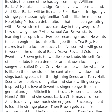
its side, the name of the haulage company: \'William
Barker.\' He takes it as a sign. One day he will form a band.
And Sizer Barker will be its name. Sizer Barker - intriguingly
strange yet reassuringly familiar. Rather like the music on
Hotel Juicy Parlour, a debut album that has been gestating
within Brown since that overcast day in the graveyard. So
how did we get here? After school Carl Brown starts
learning the ropes in a Liverpool recording studio. He wants
to be an engineer but his official job title is Tea Boy. He
makes tea for a local producer, Ken Nelson, who will go on
to work on the debuts of Badly Drawn Boy and Coldplay.
Eventually Brown gets to twiddle some knobs himself. One
of his first jobs is on a demo for an unknown local singer-
songwriter called David Gray. He starts to wonder what life
is like on the other side of the control room window and
sings backing vocals for the Lightning Seeds and Terry Hall.
Soon after, he picks up a guitar and starts writing songs,
inspired by his love of Seventies singer-songwriters in
general and Joni Mitchell in particular. He sends a tape to
Nanci Griffith and she sends back a Christmas card from
America, saying how much she enjoyed it. Encouragement
is found in strange places. Then Brown gets a call from
another local band he\'d once engineered. They\'re riding