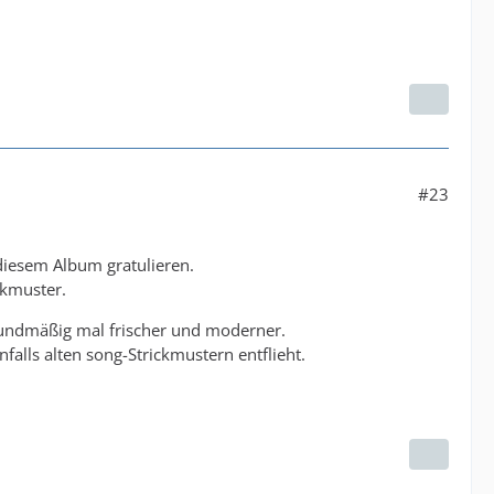
#23
diesem Album gratulieren.
ckmuster.
oundmäßig mal frischer und moderner.
falls alten song-Strickmustern entflieht.