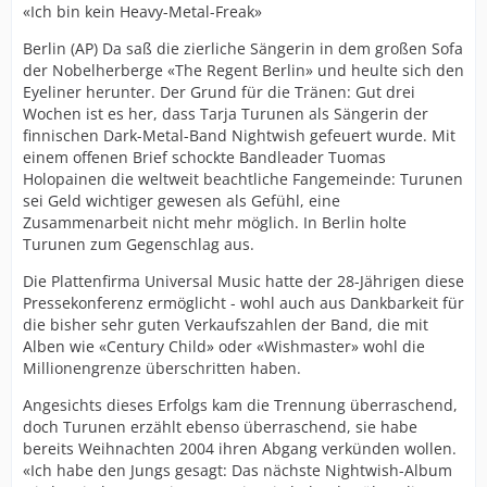
«Ich bin kein Heavy-Metal-Freak»
Berlin (AP) Da saß die zierliche Sängerin in dem großen Sofa
der Nobelherberge «The Regent Berlin» und heulte sich den
Eyeliner herunter. Der Grund für die Tränen: Gut drei
Wochen ist es her, dass Tarja Turunen als Sängerin der
finnischen Dark-Metal-Band Nightwish gefeuert wurde. Mit
einem offenen Brief schockte Bandleader Tuomas
Holopainen die weltweit beachtliche Fangemeinde: Turunen
sei Geld wichtiger gewesen als Gefühl, eine
Zusammenarbeit nicht mehr möglich. In Berlin holte
Turunen zum Gegenschlag aus.
Die Plattenfirma Universal Music hatte der 28-Jährigen diese
Pressekonferenz ermöglicht - wohl auch aus Dankbarkeit für
die bisher sehr guten Verkaufszahlen der Band, die mit
Alben wie «Century Child» oder «Wishmaster» wohl die
Millionengrenze überschritten haben.
Angesichts dieses Erfolgs kam die Trennung überraschend,
doch Turunen erzählt ebenso überraschend, sie habe
bereits Weihnachten 2004 ihren Abgang verkünden wollen.
«Ich habe den Jungs gesagt: Das nächste Nightwish-Album