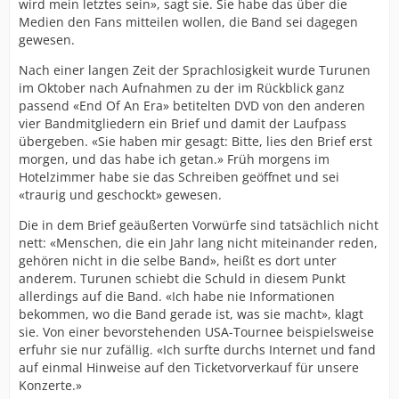
wird mein letztes sein», sagt sie. Sie habe das über die
Medien den Fans mitteilen wollen, die Band sei dagegen
gewesen.
Nach einer langen Zeit der Sprachlosigkeit wurde Turunen
im Oktober nach Aufnahmen zu der im Rückblick ganz
passend «End Of An Era» betitelten DVD von den anderen
vier Bandmitgliedern ein Brief und damit der Laufpass
übergeben. «Sie haben mir gesagt: Bitte, lies den Brief erst
morgen, und das habe ich getan.» Früh morgens im
Hotelzimmer habe sie das Schreiben geöffnet und sei
«traurig und geschockt» gewesen.
Die in dem Brief geäußerten Vorwürfe sind tatsächlich nicht
nett: «Menschen, die ein Jahr lang nicht miteinander reden,
gehören nicht in die selbe Band», heißt es dort unter
anderem. Turunen schiebt die Schuld in diesem Punkt
allerdings auf die Band. «Ich habe nie Informationen
bekommen, wo die Band gerade ist, was sie macht», klagt
sie. Von einer bevorstehenden USA-Tournee beispielsweise
erfuhr sie nur zufällig. «Ich surfte durchs Internet und fand
auf einmal Hinweise auf den Ticketvorverkauf für unsere
Konzerte.»