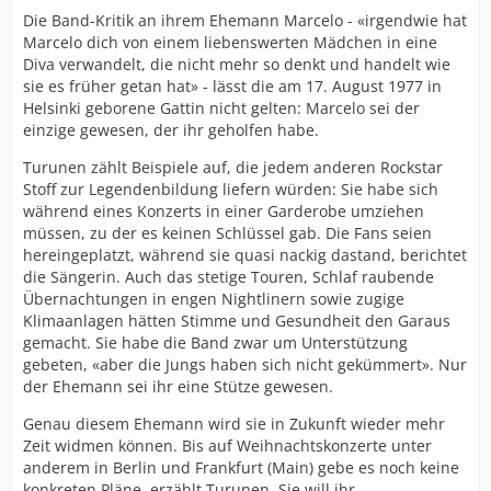
Die Band-Kritik an ihrem Ehemann Marcelo - «irgendwie hat
Marcelo dich von einem liebenswerten Mädchen in eine
Diva verwandelt, die nicht mehr so denkt und handelt wie
sie es früher getan hat» - lässt die am 17. August 1977 in
Helsinki geborene Gattin nicht gelten: Marcelo sei der
einzige gewesen, der ihr geholfen habe.
Turunen zählt Beispiele auf, die jedem anderen Rockstar
Stoff zur Legendenbildung liefern würden: Sie habe sich
während eines Konzerts in einer Garderobe umziehen
müssen, zu der es keinen Schlüssel gab. Die Fans seien
hereingeplatzt, während sie quasi nackig dastand, berichtet
die Sängerin. Auch das stetige Touren, Schlaf raubende
Übernachtungen in engen Nightlinern sowie zugige
Klimaanlagen hätten Stimme und Gesundheit den Garaus
gemacht. Sie habe die Band zwar um Unterstützung
gebeten, «aber die Jungs haben sich nicht gekümmert». Nur
der Ehemann sei ihr eine Stütze gewesen.
Genau diesem Ehemann wird sie in Zukunft wieder mehr
Zeit widmen können. Bis auf Weihnachtskonzerte unter
anderem in Berlin und Frankfurt (Main) gebe es noch keine
konkreten Pläne, erzählt Turunen. Sie will ihr