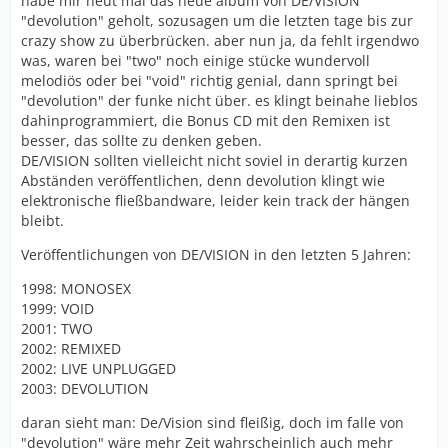
habe mir heut mal das neue album von DE/VISION
"devolution" geholt, sozusagen um die letzten tage bis zur
crazy show zu überbrücken. aber nun ja, da fehlt irgendwo
was, waren bei "two" noch einige stücke wundervoll
melodiös oder bei "void" richtig genial, dann springt bei
"devolution" der funke nicht über. es klingt beinahe lieblos
dahinprogrammiert, die Bonus CD mit den Remixen ist
besser, das sollte zu denken geben.
DE/VISION sollten vielleicht nicht soviel in derartig kurzen
Abständen veröffentlichen, denn devolution klingt wie
elektronische fließbandware, leider kein track der hängen
bleibt.
Veröffentlichungen von DE/VISION in den letzten 5 Jahren:
1998: MONOSEX
1999: VOID
2001: TWO
2002: REMIXED
2002: LIVE UNPLUGGED
2003: DEVOLUTION
daran sieht man: De/Vision sind fleißig, doch im falle von
"devolution" wäre mehr Zeit wahrscheinlich auch mehr