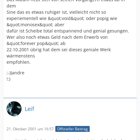
dem
Sine das es etwas ruhiger ist, vielleicht nicht so
experiementell wie &quot;void&quot; oder popig wie
&quot;monosex&quot; aber
dafür ist Scheibe total entspannend und genial gesungen.
Wer also noch etwas Geld nach dem Erwerb von
&quot;forever pop&quot; ab
22.10.2001 übrig hat dem sei dieses geniale Werk
wärmenstens
empfohlen.
;-))andre
!:)
Leif
21. Oktober 2001 um 16:57
Offizieller Beitrag