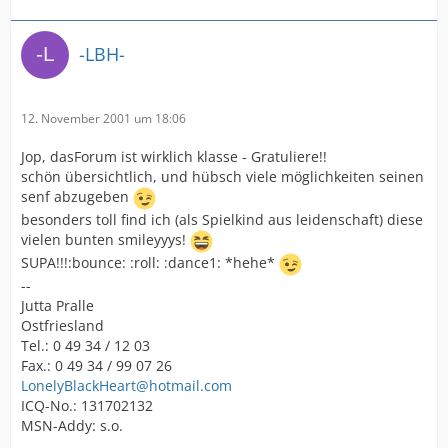
-LBH-
12. November 2001 um 18:06
Jop, dasForum ist wirklich klasse - Gratuliere!!
schön übersichtlich, und hübsch viele möglichkeiten seinen
senf abzugeben
besonders toll find ich (als Spielkind aus leidenschaft) diese
vielen bunten smileyyys!
SUPA!!!:bounce: :roll: :dance1: *hehe*
--
Jutta Pralle
Ostfriesland
Tel.: 0 49 34 / 12 03
Fax.: 0 49 34 / 99 07 26
LonelyBlackHeart@hotmail.com
ICQ-No.: 131702132
MSN-Addy: s.o.