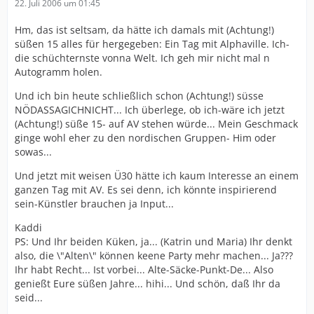
22. Juli 2006 um 01:45
Hm, das ist seltsam, da hätte ich damals mit (Achtung!)
süßen 15 alles für hergegeben: Ein Tag mit Alphaville. Ich-
die schüchternste vonna Welt. Ich geh mir nicht mal n
Autogramm holen.
Und ich bin heute schließlich schon (Achtung!) süsse
NÖDASSAGICHNICHT... Ich überlege, ob ich-wäre ich jetzt
(Achtung!) süße 15- auf AV stehen würde... Mein Geschmack
ginge wohl eher zu den nordischen Gruppen- Him oder
sowas...
Und jetzt mit weisen Ü30 hätte ich kaum Interesse an einem
ganzen Tag mit AV. Es sei denn, ich könnte inspirierend
sein-Künstler brauchen ja Input...
Kaddi
PS: Und Ihr beiden Küken, ja... (Katrin und Maria) Ihr denkt
also, die \"Alten\" können keene Party mehr machen... Ja???
Ihr habt Recht... Ist vorbei... Alte-Säcke-Punkt-De... Also
genießt Eure süßen Jahre... hihi... Und schön, daß Ihr da
seid...