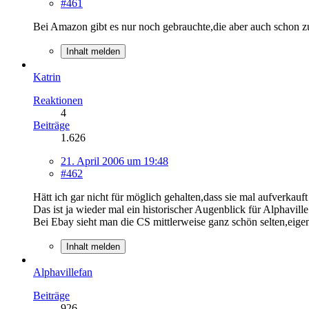
#461
Bei Amazon gibt es nur noch gebrauchte,die aber auch schon zu
Inhalt melden
Katrin
Reaktionen
4
Beiträge
1.626
21. April 2006 um 19:48
#462
Hätt ich gar nicht für möglich gehalten,dass sie mal aufverkau
Das ist ja wieder mal ein historischer Augenblick für Alphavill
Bei Ebay sieht man die CS mittlerweise ganz schön selten,eig
Inhalt melden
Alphavillefan
Beiträge
926