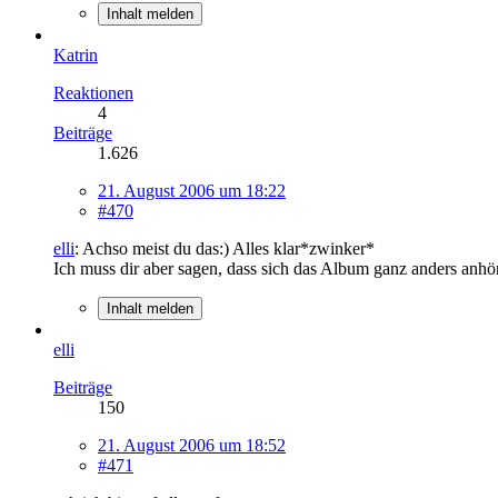
Inhalt melden
Katrin
Reaktionen
4
Beiträge
1.626
21. August 2006 um 18:22
#470
elli
: Achso meist du das:) Alles klar*zwinker*
Ich muss dir aber sagen, dass sich das Album ganz anders anhör
Inhalt melden
elli
Beiträge
150
21. August 2006 um 18:52
#471