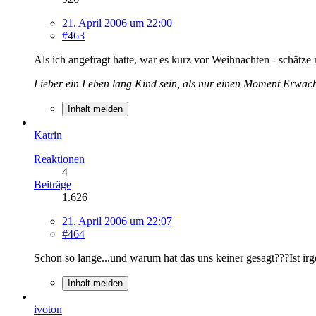
21. April 2006 um 22:00
#463
Als ich angefragt hatte, war es kurz vor Weihnachten - schätz
Lieber ein Leben lang Kind sein, als nur einen Moment Erwac
Inhalt melden
Katrin
Reaktionen
4
Beiträge
1.626
21. April 2006 um 22:07
#464
Schon so lange...und warum hat das uns keiner gesagt???Ist i
Inhalt melden
ivoton