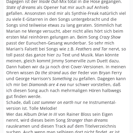
Dagegen ist der
Inside Out
-Mix total in die Hose gegangen.
State of dreams
als Opener hat mir auch auf Anhieb
gefallen. Ansonsten sind mir als Synthie-Freak natürlich viel
zu viele E-Gitarren in den Songs untergebracht und die
Songs sind teilweise etwas zu lang geraten. Stimmlich hat
Marian ne Menge versucht, aber nicht alles hört sich beim
ersten Mal reinhören gelungen an. Beim Song
Crazy Show
passt der Eunuchen-Gesang wunderbar. So sehr mich
Marian's Falsett bei Songs wie z.B.
Feathers and Tar
nervt, so
toll passt das ganze hier zu Text und Musik. Man könnte
meinen, gleich kommt Jimmy Somerville zum Duett dazu.
Dann haben wir da ja noch drei Cover-Versionen. In meinen
Ohren wissen
Do the strand
aus der Feder von Bryan Ferry
und George Harrison's
Something
zu gefallen. Dagegen kann
ich mir bei
Diamonds are 4 eva
nur schwer vorstellen, daß
ich diesen Song auch nach mehrmaligen Hören halbwegs
gut finden werde.
Schade, daß
Last summer on earth
nur ne Instrumental-
version ist. Tolle Melodie!
Wer das Album
Drive In III
von Rainer Bloss sein Eigen
nennt, wird dieses beim Song
Stranger than dreams
rauskramen und diesen Track auf dem Titelverzeichnis
suchen. Auch wenn man selbigen dort nicht findet, er ist