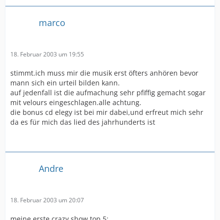
Das Booklet, das Artwork...hat mich echt aus den Socken
gehauen,
marco
und dann noch die Musik.
Das Warten hat sich auf alle Fälle gelohnt. Wie ich finde
18. Februar 2003 um 19:55
ist es eins der besten Alben was ich je gehört habe.
Perfekt Ausgearbeitet und Produziert bis ins letzte
stimmt.ich muss mir die musik erst öfters anhören bevor
Detail.
mann sich ein urteil bilden kann.
Ein Album für die EWIGKEIT.
auf jedenfall ist die aufmachung sehr pfiffig gemacht sogar
mit velours eingeschlagen.alle achtung.
Vielen Dank an Marian Gold und Alphaville
die bonus cd elegy ist bei mir dabei,und erfreut mich sehr
In der heutigen schnelllebigen Musikindustrie ist ein
da es für mich das lied des jahrhunderts ist
solches Album etwas ganz besonderes.
Andy
Andre
18. Februar 2003 um 20:07
meine erste crazy show top 5: