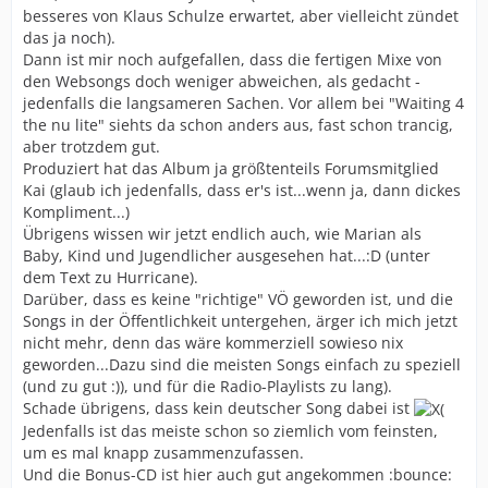
besseres von Klaus Schulze erwartet, aber vielleicht zündet
das ja noch).
Dann ist mir noch aufgefallen, dass die fertigen Mixe von
den Websongs doch weniger abweichen, als gedacht -
jedenfalls die langsameren Sachen. Vor allem bei "Waiting 4
the nu lite" siehts da schon anders aus, fast schon trancig,
aber trotzdem gut.
Produziert hat das Album ja größtenteils Forumsmitglied
Kai (glaub ich jedenfalls, dass er's ist...wenn ja, dann dickes
Kompliment...)
Übrigens wissen wir jetzt endlich auch, wie Marian als
Baby, Kind und Jugendlicher ausgesehen hat...:D (unter
dem Text zu Hurricane).
Darüber, dass es keine "richtige" VÖ geworden ist, und die
Songs in der Öffentlichkeit untergehen, ärger ich mich jetzt
nicht mehr, denn das wäre kommerziell sowieso nix
geworden...Dazu sind die meisten Songs einfach zu speziell
(und zu gut :)), und für die Radio-Playlists zu lang).
Schade übrigens, dass kein deutscher Song dabei ist
Jedenfalls ist das meiste schon so ziemlich vom feinsten,
um es mal knapp zusammenzufassen.
Und die Bonus-CD ist hier auch gut angekommen :bounce: