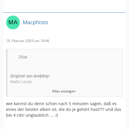
Macphisto
18. Februar 2003 um 18:46
Zitat
Original von AndyKay:
Hallo Leute,
Alles anzeigen
auch bei mir ist die Box heute eingetroffen (eigentlich
gestern, aber ich war nicht zu Hause). Ich kann nur
wie kannst du denn schon nach 5 minuten sagen, daß es
sagen:
eines der besten alben ist, die du je gehört hast??? und das
bei 4 cds! unglaublich .... I)
WAHNSINN!!!!!:bounce: