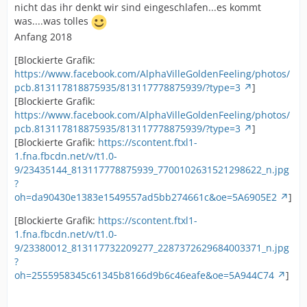
nicht das ihr denkt wir sind eingeschlafen...es kommt
was....was tolles
Anfang 2018
[Blockierte Grafik:
https://www.facebook.com/AlphaVilleGoldenFeeling/photos/
pcb.813117818875935/813117778875939/?type=3
]
[Blockierte Grafik:
https://www.facebook.com/AlphaVilleGoldenFeeling/photos/
pcb.813117818875935/813117778875939/?type=3
]
[Blockierte Grafik:
https://scontent.ftxl1-
1.fna.fbcdn.net/v/t1.0-
9/23435144_813117778875939_7700102631521298622_n.jpg
?
oh=da90430e1383e1549557ad5bb274661c&oe=5A6905E2
]
[Blockierte Grafik:
https://scontent.ftxl1-
1.fna.fbcdn.net/v/t1.0-
9/23380012_813117732209277_2287372629684003371_n.jpg
?
oh=2555958345c61345b8166d9b6c46eafe&oe=5A944C74
]