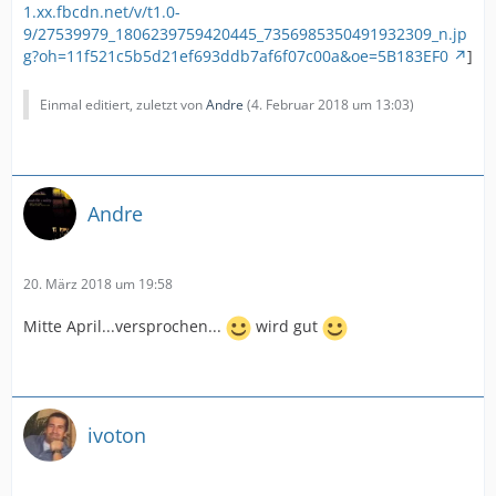
1.xx.fbcdn.net/v/t1.0-
9/27539979_1806239759420445_7356985350491932309_n.jp
g?oh=11f521c5b5d21ef693ddb7af6f07c00a&oe=5B183EF0
]
Einmal editiert, zuletzt von
Andre
(
4. Februar 2018 um 13:03
)
Andre
20. März 2018 um 19:58
Mitte April...versprochen...
wird gut
ivoton