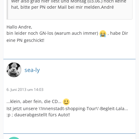
Wer also grad hier liest und Montag (03.06.) noch keine
hat, bitte per PN oder Mail bei mir melden.André
Hallo Andre,
bin leider noch GN-los (warum auch immer)
, habe Dir
eine PN geschickt!
sea-ly
6. Juni 2013 um 14:03
...klein, aber fein, die CD...
Ist jetzt unsere \'Innenstadt-shopping-Tour\'-Begleit-Lala...
:p ; dauerabgestellt fürs Auto!!