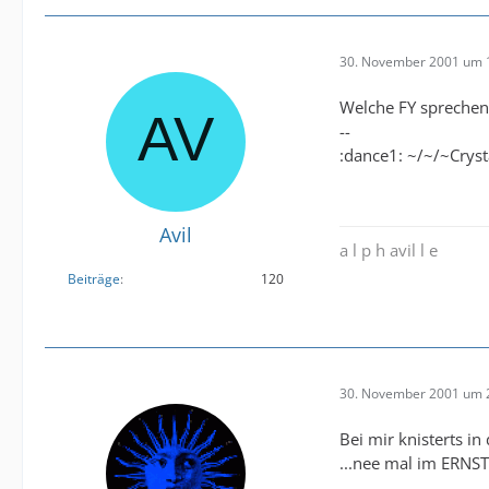
30. November 2001 um 
Welche FY sprechen
--
:dance1: ~/~/~Cryst
Avil
a l p h avil l e
Beiträge
120
30. November 2001 um 
Bei mir knisterts in
...nee mal im ERNST