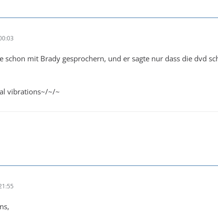
00:03
be schon mit Brady gesprochern, und er sagte nur dass die dvd s
al vibrations~/~/~
21:55
ns,