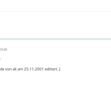
18:48
?
rde von ak am 25.11.2001 editiert. ]