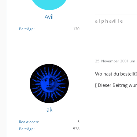
Avil
a l p h avil l e
Beiträge
120
25. November 2001 um 
Wo hast du bestellt
[ Dieser Beitrag wu
ak
Reaktionen
5
Beiträge
538