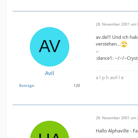
28. November 2001 um 
av.de!!! Und ich ha
verstehen...
--
:dance1: ~/~/~Cryst
Avil
a l p h avil l e
Beiträge
120
28. November 2001 um 
Hallo Alphaville - Fa