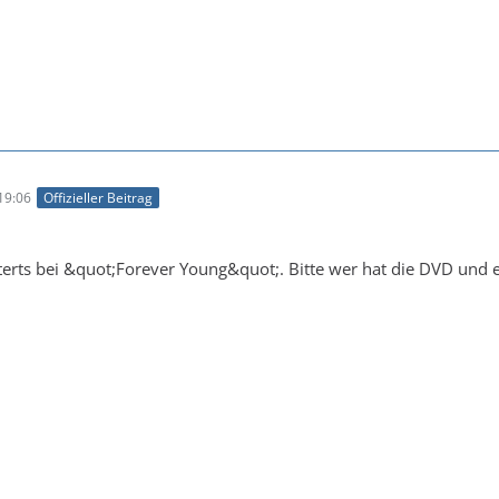
19:06
Offizieller Beitrag
sterts bei &quot;Forever Young&quot;. Bitte wer hat die DVD und es