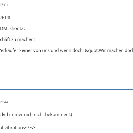
17:01
FT!!!
 DM :shoot2:
chäft zu machen!
r Verkäufer keiner von uns und wenn doch: &quot;Wir machen doch n
15:44
 dvd immer nich nicht bekommen!:(
al vibrations~/~/~