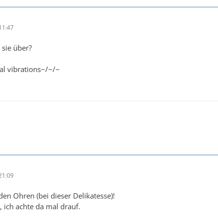
11:47
 sie über?
al vibrations~/~/~
21:09
 den Ohren (bei dieser Delikatesse)!
, ich achte da mal drauf.