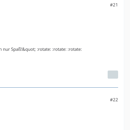
#21
ur Spaß!&quot; :rotate: :rotate: :rotate:
#22