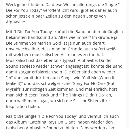
Werk gehört haben. Da diese Woche allerdings die Single “I
Die For You Today” veröffentlicht wird, gibt es daher auch
schon jetzt ein paar Zeilen zu den neuen Songs von
Alphaville.
Mit “I Die For You Today” knüpft die Band an den hinlänglich
bekannten Bandsound an. Alles wie immer? Im Grunde ja.
Die Stimme von Marian Gold ist ja nun auch derart
unverwechselbar, dass man im Grunde auch sofort weiß,
mit welchem musikalischen Act man es zu tun hat.
Musikalisch ist das ebenfalls typisch Alphaville. Da der
Sound sowieso wieder schwer angesagt ist, könnte die Band
damit sorgar erfolgreich sein. Die 80er sind eben wieder
“in” und somit dürften auch Songs wie “Call Me (When It
Make It)” und das schwelgerische “Song For No One (But
Myself)” zur richtigen Zeit kommen. Und mal ehrlich, hört
man sich diesen Track und “The Things I Didn´t Do” an,
dann weiß man sogar, wo sich die Scissor Sisters ihre
Inspiration holen.
Fazit: Die Single “I Die For You Today” und vermutlich auch
das Album “Catching Rays On Giant” haben wieder den
typischen Alphaville-Sound zu bieten. Fans werden also