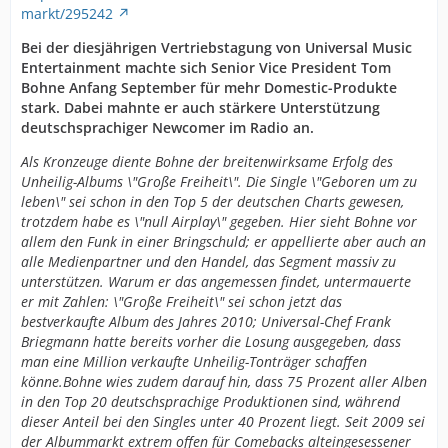
markt/295242
Bei der diesjährigen Vertriebstagung von Universal Music
Entertainment machte sich Senior Vice President Tom
Bohne Anfang September für mehr Domestic-Produkte
stark. Dabei mahnte er auch stärkere Unterstützung
deutschsprachiger Newcomer im Radio an.
Als Kronzeuge diente Bohne der breitenwirksame Erfolg des
Unheilig-Albums \"Große Freiheit\". Die Single \"Geboren um zu
leben\" sei schon in den Top 5 der deutschen Charts gewesen,
trotzdem habe es \"null Airplay\" gegeben. Hier sieht Bohne vor
allem den Funk in einer Bringschuld; er appellierte aber auch an
alle Medienpartner und den Handel, das Segment massiv zu
unterstützen. Warum er das angemessen findet, untermauerte
er mit Zahlen: \"Große Freiheit\" sei schon jetzt das
bestverkaufte Album des Jahres 2010; Universal-Chef Frank
Briegmann hatte bereits vorher die Losung ausgegeben, dass
man eine Million verkaufte Unheilig-Tonträger schaffen
könne.Bohne wies zudem darauf hin, dass 75 Prozent aller Alben
in den Top 20 deutschsprachige Produktionen sind, während
dieser Anteil bei den Singles unter 40 Prozent liegt. Seit 2009 sei
der Albummarkt extrem offen für Comebacks alteingesessener