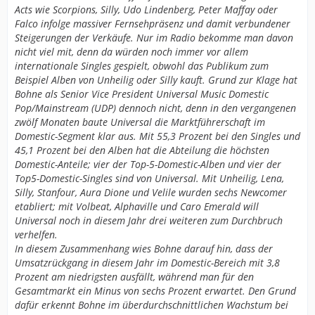
Acts wie Scorpions, Silly, Udo Lindenberg, Peter Maffay oder
Falco infolge massiver Fernsehpräsenz und damit verbundener
Steigerungen der Verkäufe. Nur im Radio bekomme man davon
nicht viel mit, denn da würden noch immer vor allem
internationale Singles gespielt, obwohl das Publikum zum
Beispiel Alben von Unheilig oder Silly kauft. Grund zur Klage hat
Bohne als Senior Vice President Universal Music Domestic
Pop/Mainstream (UDP) dennoch nicht, denn in den vergangenen
zwölf Monaten baute Universal die Marktführerschaft im
Domestic-Segment klar aus. Mit 55,3 Prozent bei den Singles und
45,1 Prozent bei den Alben hat die Abteilung die höchsten
Domestic-Anteile; vier der Top-5-Domestic-Alben und vier der
Top5-Domestic-Singles sind von Universal. Mit Unheilig, Lena,
Silly, Stanfour, Aura Dione und Velile wurden sechs Newcomer
etabliert; mit Volbeat, Alphaville und Caro Emerald will
Universal noch in diesem Jahr drei weiteren zum Durchbruch
verhelfen.
In diesem Zusammenhang wies Bohne darauf hin, dass der
Umsatzrückgang in diesem Jahr im Domestic-Bereich mit 3,8
Prozent am niedrigsten ausfällt, während man für den
Gesamtmarkt ein Minus von sechs Prozent erwartet. Den Grund
dafür erkennt Bohne im überdurchschnittlichen Wachstum bei