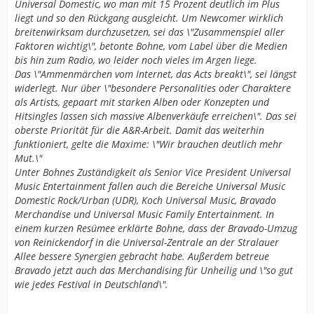
Universal Domestic, wo man mit 15 Prozent deutlich im Plus
liegt und so den Rückgang ausgleicht. Um Newcomer wirklich
breitenwirksam durchzusetzen, sei das \"Zusammenspiel aller
Faktoren wichtig\", betonte Bohne, vom Label über die Medien
bis hin zum Radio, wo leider noch vieles im Argen liege.
Das \"Ammenmärchen vom Internet, das Acts breakt\", sei längst
widerlegt. Nur über \"besondere Personalities oder Charaktere
als Artists, gepaart mit starken Alben oder Konzepten und
Hitsingles lassen sich massive Albenverkäufe erreichen\". Das sei
oberste Priorität für die A&R-Arbeit. Damit das weiterhin
funktioniert, gelte die Maxime: \"Wir brauchen deutlich mehr
Mut.\"
Unter Bohnes Zuständigkeit als Senior Vice President Universal
Music Entertainment fallen auch die Bereiche Universal Music
Domestic Rock/Urban (UDR), Koch Universal Music, Bravado
Merchandise und Universal Music Family Entertainment. In
einem kurzen Resümee erklärte Bohne, dass der Bravado-Umzug
von Reinickendorf in die Universal-Zentrale an der Stralauer
Allee bessere Synergien gebracht habe. Außerdem betreue
Bravado jetzt auch das Merchandising für Unheilig und \"so gut
wie jedes Festival in Deutschland\".