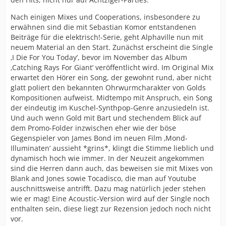
Nach einigen Mixes und Cooperations, insbesondere zu
erwähnen sind die mit Sebastian Komor entstandenen
Beiträge für die elektrisch!-Serie, geht Alphaville nun mit
neuem Material an den Start. Zunächst erscheint die Single
‚I Die For You Today’, bevor im November das Album
‚Catching Rays For Giant’ veröffentlicht wird. Im Original Mix
erwartet den Hörer ein Song, der gewohnt rund, aber nicht
glatt poliert den bekannten Ohrwurmcharakter von Golds
Kompositionen aufweist. Midtempo mit Anspruch, ein Song
der eindeutig im Kuschel-Synthpop-Genre anzusiedeln ist.
Und auch wenn Gold mit Bart und stechendem Blick auf
dem Promo-Folder inzwischen eher wie der böse
Gegenspieler von James Bond im neuen Film ‚Mond-
Illuminaten’ aussieht *grins*, klingt die Stimme lieblich und
dynamisch hoch wie immer. In der Neuzeit angekommen
sind die Herren dann auch, das beweisen sie mit Mixes von
Blank and Jones sowie Tocadisco, die man auf Youtube
auschnittsweise antrifft. Dazu mag natürlich jeder stehen
wie er mag! Eine Acoustic-Version wird auf der Single noch
enthalten sein, diese liegt zur Rezension jedoch noch nicht
vor.