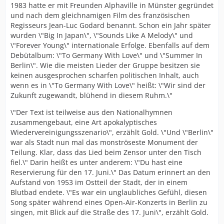
1983 hatte er mit Freunden Alphaville in Münster gegründet
und nach dem gleichnamigen Film des französischen
Regisseurs Jean-Luc Godard benannt. Schon ein Jahr später
wurden \"Big In Japan\", \"Sounds Like A Melody\" und
\"Forever Young\" internationale Erfolge. Ebenfalls auf dem
Debütalbum: \"To Germany With Love\" und \"Summer In
Berlin\". Wie die meisten Lieder der Gruppe besitzen sie
keinen ausgesprochen scharfen politischen Inhalt, auch
wenn es in \"To Germany With Love\" heißt: \"Wir sind der
Zukunft zugewandt, blühend in diesem Ruhm.\"
\"Der Text ist teilweise aus den Nationalhymnen
zusammengebaut, eine Art apokalyptisches
Wiedervereinigungsszenario\", erzählt Gold. \"Und \"Berlin\"
war als Stadt nun mal das monströseste Monument der
Teilung. Klar, dass das Lied beim Zensor unter den Tisch
fiel.\" Darin heißt es unter anderem: \"Du hast eine
Reservierung für den 17. Juni.\" Das Datum erinnert an den
Aufstand von 1953 im Ostteil der Stadt, der in einem
Blutbad endete. \"Es war ein unglaubliches Gefühl, diesen
Song später während eines Open-Air-Konzerts in Berlin zu
singen, mit Blick auf die Straße des 17. Juni\", erzählt Gold.