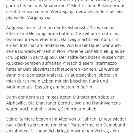
gar nichts bei uns Amateuren.\" Mit frischem Bekennermut
erzählt er von seinem Werdegang, der alles andere als ein
planvoller Vorgang war.
Aufgewachsen ist er an der Kreishausstraße, wo seine
Eltern eine Heizungsfirma hatten. Die Zeit am Friedrichs-
Gymnasium war eher kurz. Hartwig macht sein Abitur in
einem Internat am Bodensee. Von kurzer Dauer war auch
seine Bundeswehrzeit in Plön. \"Meine Einheit hieß, glaube
ich, Spezial-Sperrzug 600. Der sollte den bösen Russen mit
Rucksackbomben aufhalten.\" Nach diesem Intermezzo
hätte er Betriebswirtschaft studieren können. Es wurden
dann drei Semester Malerei. \"Hauptsächlich jobbte ich
mich durch mein Leben mit ein bisschen Punk und
Multimedia.\" Das ging am besten in Berlin.
Dann der Kontrast: Im gesitteten Münster gründete er
Alphaville. Die Engeraner Bernd Lloyd und Frank Mertens
waren auch dabei. Hartwig Schierbaum blieb.
Seine Karriere begann im Alter von 31 Jahren. Er war wieder
nach Berlin getrampt, um einer Plattenfirma ein Demoband
anzubieten. \"Und gleich kriegten wir einen Vertrag - ein