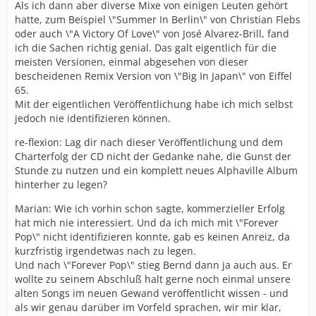
Als ich dann aber diverse Mixe von einigen Leuten gehört
hatte, zum Beispiel \"Summer In Berlin\" von Christian Flebs
oder auch \"A Victory Of Love\" von José Alvarez-Brill, fand
ich die Sachen richtig genial. Das galt eigentlich für die
meisten Versionen, einmal abgesehen von dieser
bescheidenen Remix Version von \"Big In Japan\" von Eiffel
65.
Mit der eigentlichen Veröffentlichung habe ich mich selbst
jedoch nie identifizieren können.
re-flexion: Lag dir nach dieser Veröffentlichung und dem
Charterfolg der CD nicht der Gedanke nahe, die Gunst der
Stunde zu nutzen und ein komplett neues Alphaville Album
hinterher zu legen?
Marian: Wie ich vorhin schon sagte, kommerzieller Erfolg
hat mich nie interessiert. Und da ich mich mit \"Forever
Pop\" nicht identifizieren konnte, gab es keinen Anreiz, da
kurzfristig irgendetwas nach zu legen.
Und nach \"Forever Pop\" stieg Bernd dann ja auch aus. Er
wollte zu seinem Abschluß halt gerne noch einmal unsere
alten Songs im neuen Gewand veröffentlicht wissen - und
als wir genau darüber im Vorfeld sprachen, wir mir klar,