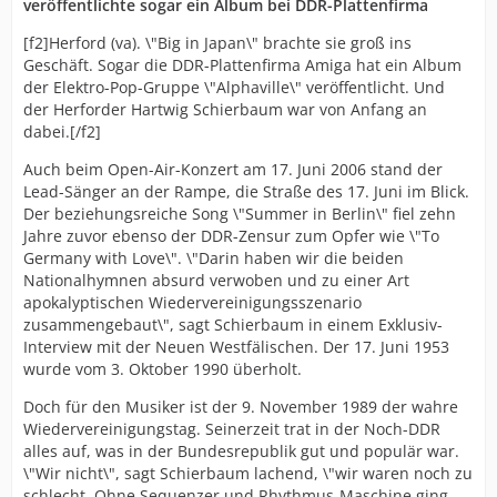
veröffentlichte sogar ein Album bei DDR-Plattenfirma
[f2]Herford (va). \"Big in Japan\" brachte sie groß ins
Geschäft. Sogar die DDR-Plattenfirma Amiga hat ein Album
der Elektro-Pop-Gruppe \"Alphaville\" veröffentlicht. Und
der Herforder Hartwig Schierbaum war von Anfang an
dabei.[/f2]
Auch beim Open-Air-Konzert am 17. Juni 2006 stand der
Lead-Sänger an der Rampe, die Straße des 17. Juni im Blick.
Der beziehungsreiche Song \"Summer in Berlin\" fiel zehn
Jahre zuvor ebenso der DDR-Zensur zum Opfer wie \"To
Germany with Love\". \"Darin haben wir die beiden
Nationalhymnen absurd verwoben und zu einer Art
apokalyptischen Wiedervereinigungsszenario
zusammengebaut\", sagt Schierbaum in einem Exklusiv-
Interview mit der Neuen Westfälischen. Der 17. Juni 1953
wurde vom 3. Oktober 1990 überholt.
Doch für den Musiker ist der 9. November 1989 der wahre
Wiedervereinigungstag. Seinerzeit trat in der Noch-DDR
alles auf, was in der Bundesrepublik gut und populär war.
\"Wir nicht\", sagt Schierbaum lachend, \"wir waren noch zu
schlecht. Ohne Sequenzer und Rhythmus-Maschine ging