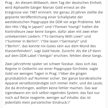
Prag - An diesem Mittwoch, dem Tag der deutschen Einheit,
wird Alphaville-Sänger Marian Gold erneut an die
Ereignisse von 1987 erinnert. Vor genau 20 Jahren stellte die
geplante Veröffentlichung einer Schallplatte der
westdeutschen Popgruppe die DDR vor arge Probleme. Mit
den Hits \"Big In Japan\" und \"Forever Young\" hatten die
Kontrolleure zwar keine Sorgen, dafür aber mit zwei eher
unbekannten Liedern: \"To Germany With Love\" und
\"Summer In Berlin\". \"Die lasen \"Germany\" und
\"Berlin\", das konnte nix Gutes sein aus dem Mund des
Klassenfeindes\", sagt Gold heute. Zurecht: Als die LP dann
auf dem DDR-Label \"Amiga\" erschien, fehlten diese Songs.
Zwei Jahrzehnte später sei schwer fassbar, dass sich das
Regime in Ostberlin vor einer Popgruppe fürchtete, sagte
Gold vor wenigen Tagen in Prag: \"Aber die gingen
grundsätzlich auf Nummer sicher. Der ganze bürokratische
Apparat verselbstständigte sich immer mehr, und die Leute,
die da drinhingen, wollten keine Fehler machen. Das war
irgendwann ein sich selbst regelndes System, das fast nur
noch auf Reize reagierte, weniger auf Inhalte; das ist
jedenfalls mein persönlicher Eindruck.\"