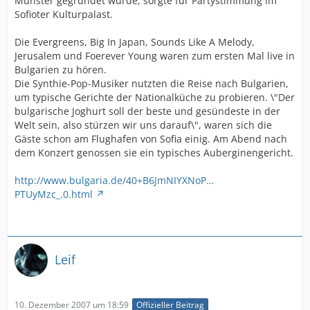
Münster gegründet wurde, sorgte für Partystimmung im
Sofioter Kulturpalast.
Die Evergreens, Big In Japan, Sounds Like A Melody,
Jerusalem und Foerever Young waren zum ersten Mal live in
Bulgarien zu hören.
Die Synthie-Pop-Musiker nutzten die Reise nach Bulgarien,
um typische Gerichte der Nationalküche zu probieren. \"Der
bulgarische Joghurt soll der beste und gesündeste in der
Welt sein, also stürzen wir uns darauf\", waren sich die
Gäste schon am Flughafen von Sofia einig. Am Abend nach
dem Konzert genossen sie ein typisches Auberginengericht.
http://www.bulgaria.de/40+B6JmNIYXNoP…
PTUyMzc_.0.html
Leif
10. Dezember 2007 um 18:59
Offizieller Beitrag