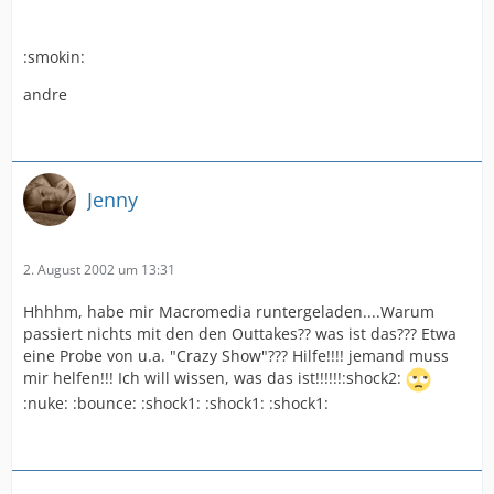
:smokin:
andre
Jenny
2. August 2002 um 13:31
Hhhhm, habe mir Macromedia runtergeladen....Warum
passiert nichts mit den den Outtakes?? was ist das??? Etwa
eine Probe von u.a. "Crazy Show"??? Hilfe!!!! jemand muss
mir helfen!!! Ich will wissen, was das ist!!!!!!:shock2:
:nuke: :bounce: :shock1: :shock1: :shock1: