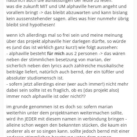
natürlich auch die auffassungen der leute zu lesen.
was die zukunft MIT und UM alphaville herum angeht und
vorallem bringt -> das bleibt abzuwarten und kann bislang
kein aussenstehender sagen. alles was hier nunmehr übrig
bleibt sind hypothesen!
wenn ich allerdings mal so frei sein und meine meinung
über das projekt alphaville hier darlegen dürfte, so würde
es (und das ist wirklich ganz kurz!) wie folgt aussehen:
- alphaville besteht
für mich
aus 2 personen -> das wären
neben der stimmlichen besetzung von marian, der
sicherlich neben den lyrics auch zahlreiche musikalische
beiträge liefert, natürlich auch bernd, der ein tüftler und
absoluter studiomensch ist.
- sofern jetzt allerdings einer (wer auch immer!) nicht mehr
dabei sein sollte ist es fraglich, ob es [das projekt also]
immer noch alphaville ist oder nicht?!?
im grunde genommen ist es doch so: sofern marian
weiterhin unter dem projektnamen weitermachen sollte,
wird ihn JEDER mit diesem namen in verbindung bringen -
alleine schon wegen den bekannten stücken, die kaum ein
anderer als er so singen kann. sollte jedoch bernd mit einer