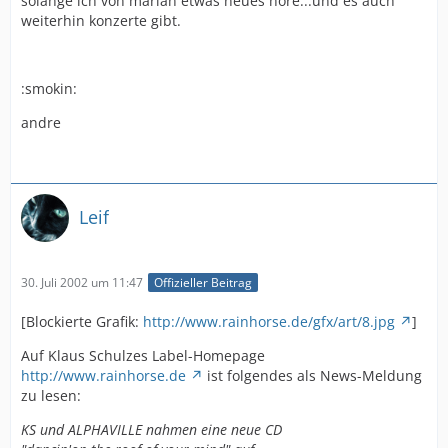
solange ich von marian etwas neues höre...und es auch
weiterhin konzerte gibt.
:smokin:
andre
Leif
30. Juli 2002 um 11:47
Offizieller Beitrag
[Blockierte Grafik:
http://www.rainhorse.de/gfx/art/8.jpg
]
Auf Klaus Schulzes Label-Homepage
http://www.rainhorse.de
ist folgendes als News-Meldung
zu lesen:
KS und ALPHAVILLE nahmen eine neue CD