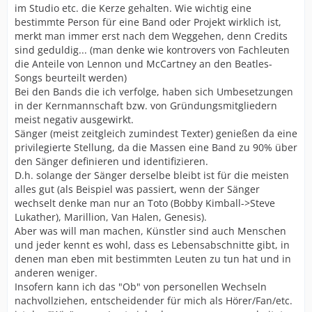
im Studio etc. die Kerze gehalten. Wie wichtig eine
bestimmte Person für eine Band oder Projekt wirklich ist,
merkt man immer erst nach dem Weggehen, denn Credits
sind geduldig... (man denke wie kontrovers von Fachleuten
die Anteile von Lennon und McCartney an den Beatles-
Songs beurteilt werden)
Bei den Bands die ich verfolge, haben sich Umbesetzungen
in der Kernmannschaft bzw. von Gründungsmitgliedern
meist negativ ausgewirkt.
Sänger (meist zeitgleich zumindest Texter) genießen da eine
privilegierte Stellung, da die Massen eine Band zu 90% über
den Sänger definieren und identifizieren.
D.h. solange der Sänger derselbe bleibt ist für die meisten
alles gut (als Beispiel was passiert, wenn der Sänger
wechselt denke man nur an Toto (Bobby Kimball->Steve
Lukather), Marillion, Van Halen, Genesis).
Aber was will man machen, Künstler sind auch Menschen
und jeder kennt es wohl, dass es Lebensabschnitte gibt, in
denen man eben mit bestimmten Leuten zu tun hat und in
anderen weniger.
Insofern kann ich das "Ob" von personellen Wechseln
nachvollziehen, entscheidender für mich als Hörer/Fan/etc.