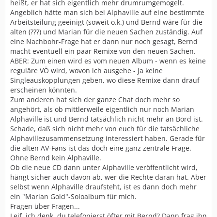
heißt, er hat sich eigentlich mehr drumrumgemogelt.
Angeblich hätte man sich bei Alphaville auf eine bestimmte
Arbeitsteilung geeinigt (soweit o.k.) und Bernd wäre für die
alten (???) und Marian für die neuen Sachen zuständig. Auf
eine Nachbohr-Frage hat er dann nur noch gesagt, Bernd
macht eventuell ein paar Remixe von den neuen Sachen.
ABER: Zum einen wird es vom neuen Album - wenn es keine
reguläre VÖ wird, wovon ich ausgehe - ja keine
Singleauskopplungen geben, wo diese Remixe dann drauf
erscheinen könnten.
Zum anderen hat sich der ganze Chat doch mehr so
angehört, als ob mittlerweile eigentlich nur noch Marian
Alphaville ist und Bernd tatsächlich nicht mehr an Bord ist.
Schade, daß sich nicht mehr von euch für die tatsächliche
Alphavillezusammensetzung interessiert haben. Gerade für
die alten AV-Fans ist das doch eine ganz zentrale Frage.
Ohne Bernd kein Alphaville.
Ob die neue CD dann unter Alphaville veröffentlicht wird,
hängt sicher auch davon ab, wer die Rechte daran hat. Aber
selbst wenn Alphaville draufsteht, ist es dann doch mehr
ein "Marian Gold"-Soloalbum für mich.
Fragen über Fragen...
Leif, ich denk, du telefonierst öfter mit Bernd? Dann frag ihn