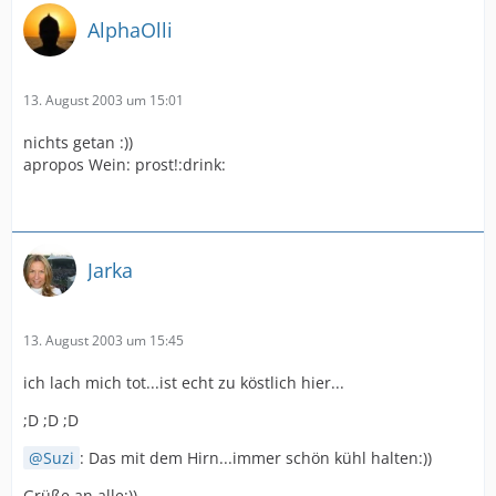
AlphaOlli
13. August 2003 um 15:01
nichts getan :))
apropos Wein: prost!:drink:
Jarka
13. August 2003 um 15:45
ich lach mich tot...ist echt zu köstlich hier...
;D ;D ;D
Suzi
: Das mit dem Hirn...immer schön kühl halten:))
Grüße an alle:))