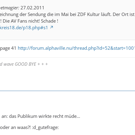
etmagier:
27.02.2011
zeichnung der Sendung die im Mai bei ZDF Kultur läuft. Der Ort ist
! Die AV Fans nicht! Schade !
kreis18.de/p18.php#s1
f page 41
http://forum.alphaville.nu/thread.php?id=52&start=100
and wave GOOD BYE + + +
 an: das Publikum wirkte recht müde...
 oder an waas?! :d_gutefrage: