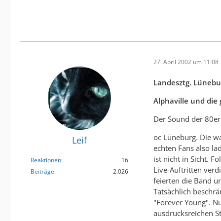
27. April 2002 um 11:08
Landesztg. Lünebu
Alphaville und die
Der Sound der 80er 
oc Lüneburg. Die wa
Leif
echten Fans also la
ist nicht in Sicht.
Reaktionen
16
Live-Auftritten ver
Beiträge
2.026
feierten die Band u
Tatsächlich beschrä
"Forever Young". Nu
ausdrucksreichen St