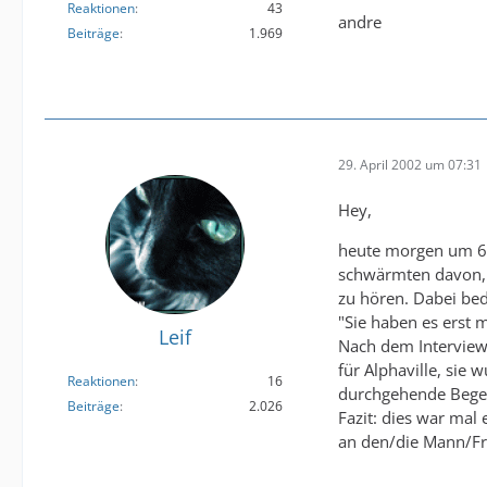
Reaktionen
43
andre
Beiträge
1.969
29. April 2002 um 07:31
Hey,
heute morgen um 6.
schwärmten davon, d
zu hören. Dabei bed
"Sie haben es erst 
Leif
Nach dem Interview 
für Alphaville, sie
Reaktionen
16
durchgehende Begeis
Beiträge
2.026
Fazit: dies war mal 
an den/die Mann/Fr