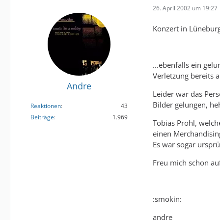
26. April 2002 um 19:27
Konzert in Lünebur
...ebenfalls ein gel
Verletzung bereits 
Andre
Leider war das Pers
Bilder gelungen, he
Reaktionen
43
Beiträge
1.969
Tobias Prohl, welche
einen Merchandising
Es war sogar ursprü
Freu mich schon auf 
:smokin:
andre