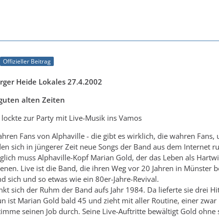
Offizieller Beitrag
rger Heide Lokales 27.4.2002
 guten alten Zeiten
lockte zur Party mit Live-Musik ins Vamos
hren Fans von Alphaville - die gibt es wirklich, die wahren Fans,
den sich in jüngerer Zeit neue Songs der Band aus dem Internet r
 Folglich muss Alphaville-Kopf Marian Gold, der das Leben als Har
dienen. Live ist die Band, die ihren Weg vor 20 Jahren in Münste
nd sich und so etwas wie ein 80er-Jahre-Revival.
nkt sich der Ruhm der Band aufs Jahr 1984. Da lieferte sie drei H
n ist Marian Gold bald 45 und zieht mit aller Routine, einer zwar
imme seinen Job durch. Seine Live-Auftritte bewältigt Gold ohne