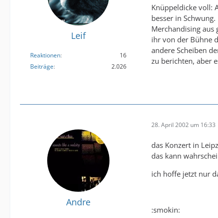
Knüppeldicke voll:
besser in Schwung. E
Merchandising aus g
Leif
ihr von der Bühne 
andere Scheiben den 
Reaktionen
16
zu berichten, aber 
Beiträge
2.026
28. April 2002 um 16:33
das Konzert in Leip
das kann wahrschein
ich hoffe jetzt nur
Andre
:smokin: