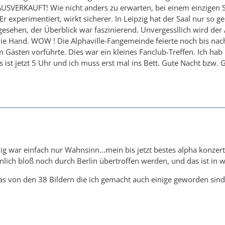
 AUSVERKAUFT! Wie nicht anders zu erwarten, bei einem einzige
r experimentiert, wirkt sicherer. In Leipzig hat der Saal nur so g
esehen, der Überblick war faszinierend. Unvergessllich wird der
die Hand. WOW ! Die Alphaville-Fangemeinde feierte noch bis na
Gästen vorführte. Dies war ein kleines Fanclub-Treffen. Ich hab m
es ist jetzt 5 Uhr und ich muss erst mal ins Bett. Gute Nacht bzw
zig war einfach nur Wahnsinn...mein bis jetzt bestes alpha konzert
lich bloß noch durch Berlin übertroffen werden, und das ist in we
 das von den 38 Bildern die ich gemacht auch einige geworden sind,