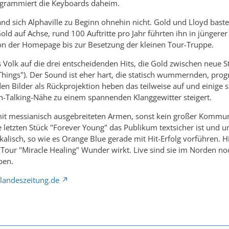
grammiert die Keyboards daheim.
and sich Alphaville zu Beginn ohnehin nicht. Gold und Lloyd bast
d auf Achse, rund 100 Auftritte pro Jahr führten ihn in jüngerer Z
 von der Homepage bis zur Besetzung der kleinen Tour-Truppe.
s Volk auf die drei entscheidenden Hits, die Gold zwischen neue S
Things"). Der Sound ist eher hart, die statisch wummernden, pr
nden Bilder als Rückprojektion heben das teilweise auf und einig
n-Talking-Nähe zu einem spannenden Klanggewitter steigert.
mit messianisch ausgebreiteten Armen, sonst kein großer Kommuni
 letzten Stück "Forever Young" das Publikum textsicher ist und u
lisch, so wie es Orange Blue gerade mit Hit-Erfolg vorführen. H
 Tour "Miracle Healing" Wunder wirkt. Live sind sie im Norden n
ben.
landeszeitung.de