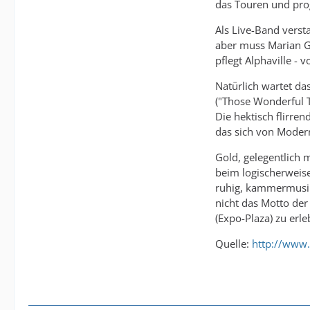
das Touren und pro
Als Live-Band verst
aber muss Marian Gol
pflegt Alphaville -
Natürlich wartet da
("Those Wonderful 
Die hektisch flirre
das sich von Moder
Gold, gelegentlich 
beim logischerweise
ruhig, kammermusika
nicht das Motto der
(Expo-Plaza) zu erle
Quelle:
http://www.