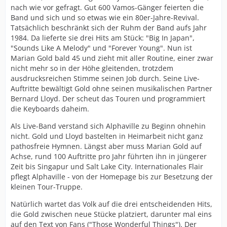
nach wie vor gefragt. Gut 600 Vamos-Gänger feierten die
Band und sich und so etwas wie ein 80er-Jahre-Revival.
Tatsächlich beschränkt sich der Ruhm der Band aufs Jahr
1984. Da lieferte sie drei Hits am Stück: "Big In Japan",
"Sounds Like A Melody" und "Forever Young". Nun ist
Marian Gold bald 45 und zieht mit aller Routine, einer zwar
nicht mehr so in der Höhe gleitenden, trotzdem
ausdrucksreichen Stimme seinen Job durch. Seine Live-
Auftritte bewältigt Gold ohne seinen musikalischen Partner
Bernard Lloyd. Der scheut das Touren und programmiert
die Keyboards daheim.
Als Live-Band verstand sich Alphaville zu Beginn ohnehin
nicht. Gold und Lloyd bastelten in Heimarbeit nicht ganz
pathosfreie Hymnen. Längst aber muss Marian Gold auf
Achse, rund 100 Auftritte pro Jahr führten ihn in jüngerer
Zeit bis Singapur und Salt Lake City. Internationales Flair
pflegt Alphaville - von der Homepage bis zur Besetzung der
kleinen Tour-Truppe.
Natürlich wartet das Volk auf die drei entscheidenden Hits,
die Gold zwischen neue Stücke platziert, darunter mal eins
auf den Text von Fans ("Those Wonderful Things"). Der