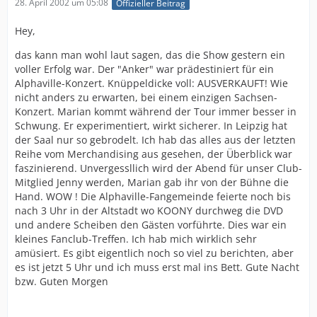
28. April 2002 um 05:08
Offizieller Beitrag
Hey,
das kann man wohl laut sagen, das die Show gestern ein
voller Erfolg war. Der "Anker" war prädestiniert für ein
Alphaville-Konzert. Knüppeldicke voll: AUSVERKAUFT! Wie
nicht anders zu erwarten, bei einem einzigen Sachsen-
Konzert. Marian kommt während der Tour immer besser in
Schwung. Er experimentiert, wirkt sicherer. In Leipzig hat
der Saal nur so gebrodelt. Ich hab das alles aus der letzten
Reihe vom Merchandising aus gesehen, der Überblick war
faszinierend. Unvergessllich wird der Abend für unser Club-
Mitglied Jenny werden, Marian gab ihr von der Bühne die
Hand. WOW ! Die Alphaville-Fangemeinde feierte noch bis
nach 3 Uhr in der Altstadt wo KOONY durchweg die DVD
und andere Scheiben den Gästen vorführte. Dies war ein
kleines Fanclub-Treffen. Ich hab mich wirklich sehr
amüsiert. Es gibt eigentlich noch so viel zu berichten, aber
es ist jetzt 5 Uhr und ich muss erst mal ins Bett. Gute Nacht
bzw. Guten Morgen