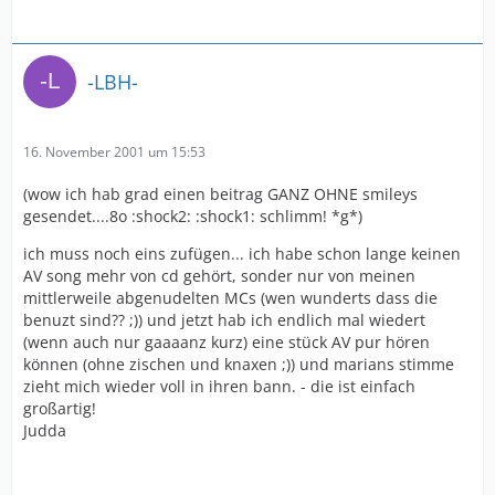
-LBH-
16. November 2001 um 15:53
(wow ich hab grad einen beitrag GANZ OHNE smileys
gesendet....8o :shock2: :shock1: schlimm! *g*)
ich muss noch eins zufügen... ich habe schon lange keinen
AV song mehr von cd gehört, sonder nur von meinen
mittlerweile abgenudelten MCs (wen wunderts dass die
benuzt sind?? ;)) und jetzt hab ich endlich mal wiedert
(wenn auch nur gaaaanz kurz) eine stück AV pur hören
können (ohne zischen und knaxen ;)) und marians stimme
zieht mich wieder voll in ihren bann. - die ist einfach
großartig!
Judda