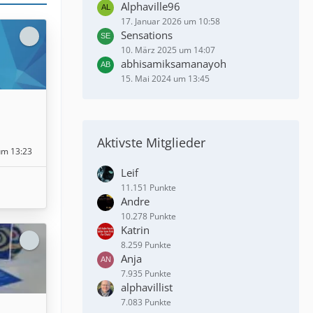
Alphaville96
17. Januar 2026 um 10:58
Sensations
10. März 2025 um 14:07
abhisamiksamanayoh
15. Mai 2024 um 13:45
Aktivste Mitglieder
 um 13:23
Leif
11.151 Punkte
Andre
10.278 Punkte
Katrin
8.259 Punkte
Anja
7.935 Punkte
alphavillist
7.083 Punkte