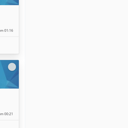
um 01:16
um 00:21